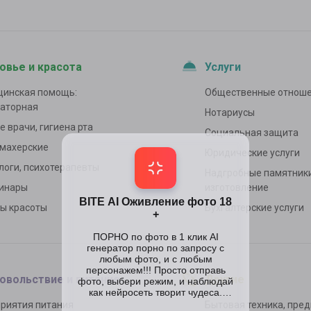
овье и красота
Услуги
инская помощь:
Общественные отнош
аторная
Нотариусы
е врачи, гигиена рта
Социальная защита
махерские
Юридические услуги
логи, психотерапевты
Надгробные памятники
инары
изготовление
ы красоты
Бухгалтерские услуги
овольствие и питание
Другие
риятия питания
Бытовая техника, пред