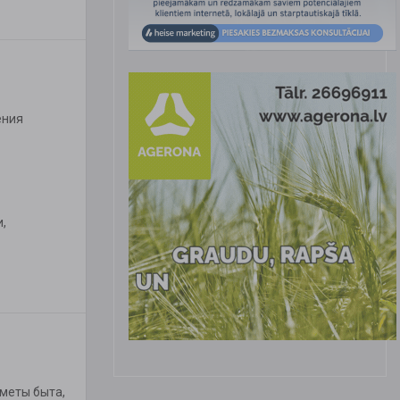
ения
,
меты быта,