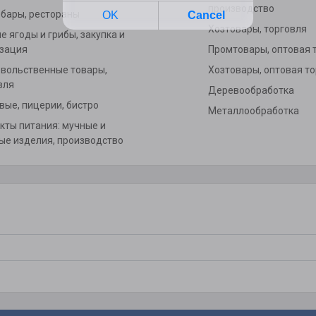
производство
 бары, рестораны
Хозтовары, торговля
е ягоды и грибы, закупка и
зация
Промтовары, оптовая 
вольственные товары,
Хозтовары, оптовая т
вля
Деревообработка
вые, пицерии, бистро
Металлообработка
кты питания: мучные и
ые изделия, производство