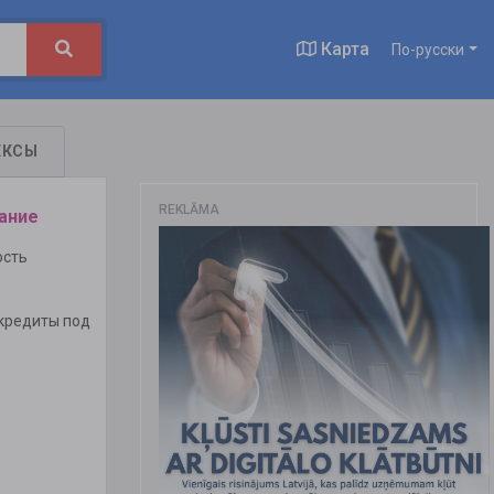
Карта
По-русски
ЕКСЫ
REKLĀMA
ание
ость
кредиты под