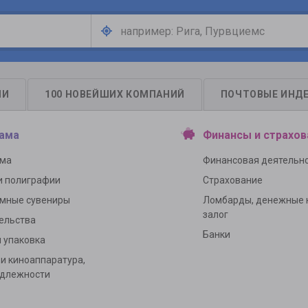
ЛИ
100 НОВЕЙШИХ КОМПАНИЙ
ПОЧТОВЫЕ ИНД
ама
Финансы и страхов
ама
Финансовая деятельн
и полиграфии
Страхование
мные сувениры
Ломбарды, денежные 
залог
ельства
Банки
и упаковка
 и киноаппаратура,
адлежности