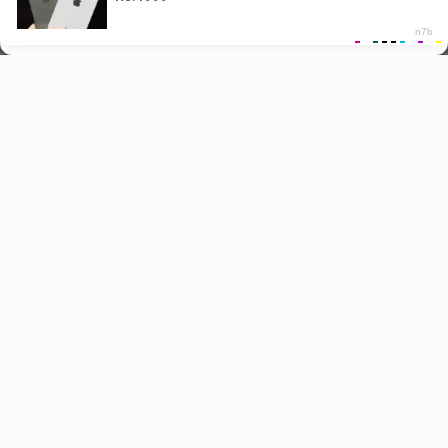
Sīkdatņu privātuma politika
Piedāvājums
Vairāk informācijas
Herbicīdi
Par mums
Fungicīdi
Jaunumi
Insekticīdi
Drošības datu lapas
Augšanas regulatori
Marķējums
Kodnes
Kontakti
Polityka prywatności
Svetainės schema
Uzņēmuma dati
INNVIGO Sp. z o.o.
Al. Jerozolimskie 178
02-486 Warszawa
NIP 5571698060
REGON 360627438