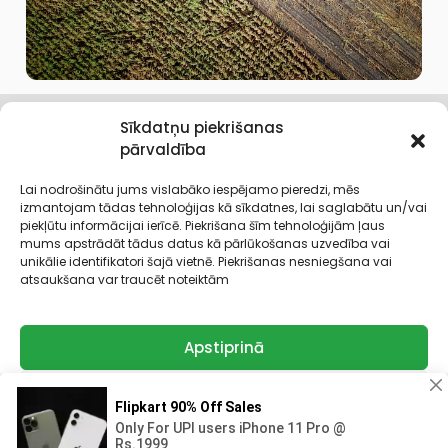
Sīkdatņu piekrišanas
Uzzināt vairāk >
pārvaldība
Lai nodrošinātu jums vislabāko iespējamo pieredzi, mēs
izmantojam tādas tehnoloģijas kā sīkdatnes, lai saglabātu un/vai
piekļūtu informācijai ierīcē. Piekrišana šīm tehnoloģijām ļaus
mums apstrādāt tādus datus kā pārlūkošanas uzvedība vai
unikālie identifikatori šajā vietnē. Piekrišanas nesniegšana vai
atsaukšana var traucēt noteiktām
MEKLĒT
Apstiprinā
Noraidīt
Pārskatīt izvēles