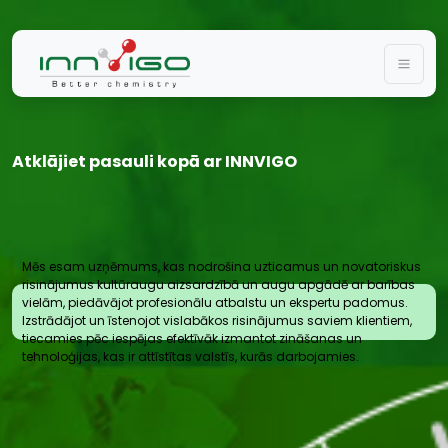
Togg
Atklājiet pasauli kopā ar INNVIGO
Mēs esam uzņēmums, kas nodrošina uzticamus un novatoriskus
risinājumus kultūraugu aizsardzībā un augu apgādē ar barības
vielām, piedāvājot profesionālu atbalstu un ekspertu padomus.
Izstrādājot un īstenojot vislabākos risinājumus saviem klientiem,
tiecamies pēc iespējas efektīvāk izmantot zināšanas un
tehnoloģijas, kas ir attīstītas valstīs, kurās darbojamies.