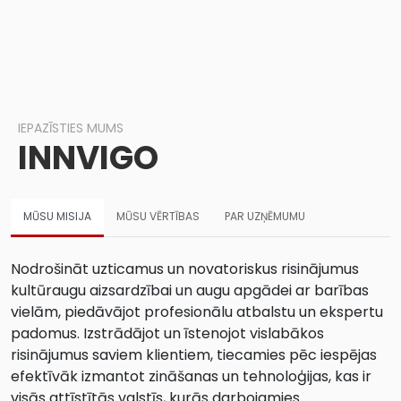
IEPAZĪSTIES MUMS
INNVIGO
MŪSU MISIJA
MŪSU VĒRTĪBAS
PAR UZŅĒMUMU
Nodrošināt uzticamus un novatoriskus risinājumus
kultūraugu aizsardzībai un augu apgādei ar barības
vielām, piedāvājot profesionālu atbalstu un ekspertu
padomus. Izstrādājot un īstenojot vislabākos
risinājumus saviem klientiem, tiecamies pēc iespējas
efektīvāk izmantot zināšanas un tehnoloģijas, kas ir
visās attīstītās valstīs, kurās darbojamies.