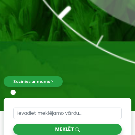
Sazinies ar mums >
MEKLĒT