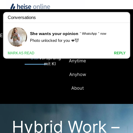
KI-Selbsttest
Anyway
Arbeitsplatz-
Ein neues KI-Zeitalter beginnt.
Berater
Anywhere
Start
Vorsprung
Anytime
mit KI
Anyhow
About
Hybrid Work –