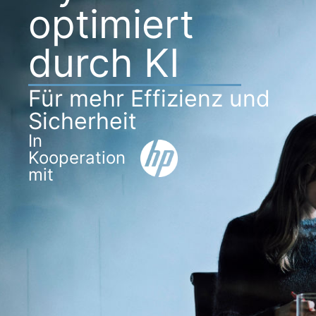
optimiert
durch KI
Für mehr Effizienz und
Sicherheit
In
Kooperation
mit