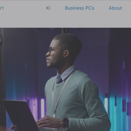
rt
Cloud
KI
Business PCs
About