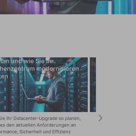
um und wie Sie Ihr
Wie Sie in fün
henzentrum modernisieren
Rechenzentru
ten
zukunftssich
ie Ihr Datacenter-Upgrade so planen,
Erfahren Sie in di
 es den aktuellen Anforderungen an
Ihr Rechenzentrum
rmance, Sicherheit und Effizienz
und dessen Basis 