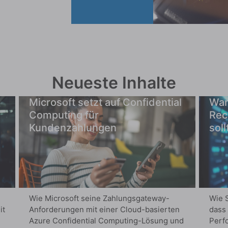
Neueste Inhalte
Microsoft setzt auf Confidential
War
Computing für
Rec
Kundenzahlungen
soll
Wie Microsoft seine Zahlungsgateway-
Wie S
it
Anforderungen mit einer Cloud-basierten
dass
Azure Confidential Computing-Lösung und
Perfo