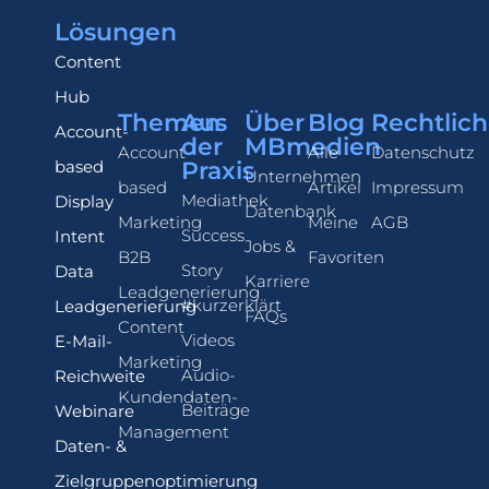
Lösungen
Content
Hub
Themen
Aus
Über
Blog
Rechtlich
Account-
der
MBmedien
Account-
Alle
Datenschutz
based
Praxis
Unternehmen
based
Artikel
Impressum
Mediathek
Display
Datenbank
Marketing
Meine
AGB
Success
Intent
Jobs &
B2B
Favoriten
Story
Data
Karriere
Leadgenerierung
#kurzerklärt
Leadgenerierung
FAQs
Content
Videos
E-Mail-
Marketing
Audio-
Reichweite
Kundendaten-
Beiträge
Webinare
Management
Daten- &
Zielgruppenoptimierung