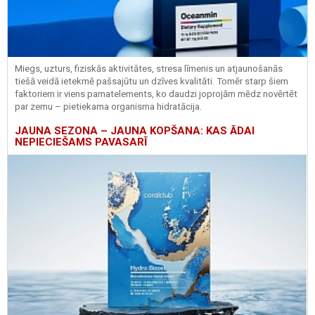
Miegs, uzturs, fiziskās aktivitātes, stresa līmenis un atjaunošanās
tiešā veidā ietekmē pašsajūtu un dzīves kvalitāti. Tomēr starp šiem
faktoriem ir viens pamatelements, ko daudzi joprojām mēdz novērtēt
par zemu – pietiekama organisma hidratācija.
JAUNA SEZONA – JAUNA KOPŠANA: KAS ĀDAI
NEPIECIEŠAMS PAVASARĪ