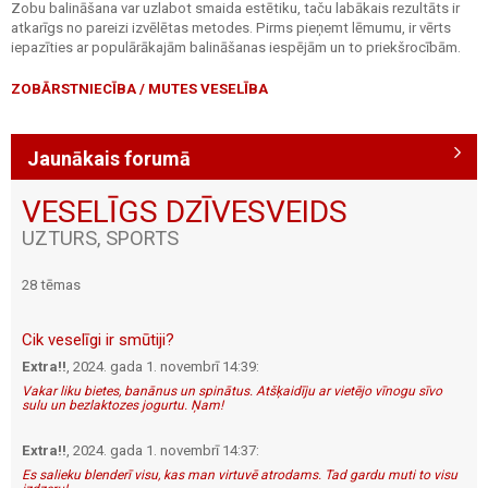
Zobu balināšana var uzlabot smaida estētiku, taču labākais rezultāts ir
atkarīgs no pareizi izvēlētas metodes. Pirms pieņemt lēmumu, ir vērts
iepazīties ar populārākajām balināšanas iespējām un to priekšrocībām.
ZOBĀRSTNIECĪBA / MUTES VESELĪBA
Jaunākais forumā
VESELĪGS DZĪVESVEIDS
UZTURS, SPORTS
28 tēmas
Cik veselīgi ir smūtiji?
Extra!!
, 2024. gada 1. novembrī 14:39:
Vakar liku bietes, banānus un spinātus. Atšķaidīju ar vietējo vīnogu sīvo
sulu un bezlaktozes jogurtu. Ņam!
Extra!!
, 2024. gada 1. novembrī 14:37:
Es salieku blenderī visu, kas man virtuvē atrodams. Tad gardu muti to visu