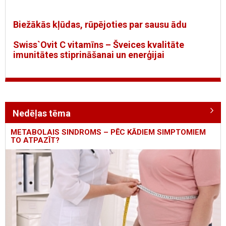
Biežākās kļūdas, rūpējoties par sausu ādu
Swiss`Ovit C vitamīns – Šveices kvalitāte
imunitātes stiprināšanai un enerģijai
Nedēļas tēma
METABOLAIS SINDROMS – PĒC KĀDIEM SIMPTOMIEM
TO ATPAZĪT?