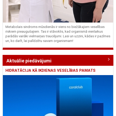
Metabolais sindroms mūsdienās ir viens no biežākajiem veselības
riskiem pieaugušajiem. Tas ir stāvoklis, kad organismā vienlaikus
parādās vairāki vielmaiņas traucējumi. Lasi un uzzini, kādas ir pazīmes
un, ko darīt, lai palīdzētu savam organismam!
Aktuālie piedāvājumi
HIDRATĀCIJA KĀ IKDIENAS VESELĪBAS PAMATS