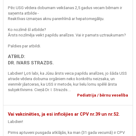
Pēc USG vēdera dobumam veikšanas 2,5 gadus vecam bērnam ir
saņemta atbilde -
Reaktīvas izmaiņas aknu parenhīmā ar hepatomegāliju.
Ko nozīmē šī atbilde?
Ārsts nozīmēja veikt papildu analīzes. Vai ir pamats uztraukumam?
Paldies par atbildi.
ATBILD:
DR. IVARS STRAZDS.
Labdien! Ļoti labi, ka Jūsu ārsts veica papildu analīzes, jo šāda USS
atrade vēdera dobuma orgāniem neko konkrētu neizsaka, un
vienmēr jāatceras, ka USS ir metode, kur lielu lomu spēlē ārsta
subjektīvisms. Cieņā Dr. I. Strazds....
Pediatrija / bērnu veselība
Vai vakcinēties, ja esi inficējies ar CPV nr.39 un nr.52.
Labdien!
Pirms aptuveni pusgada atklājās, ka man (31 gada vecumā) ir CPV