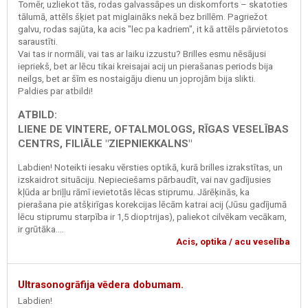
Tomēr, uzliekot tās, rodas galvassāpes un diskomforts – skatoties
tālumā, attēls šķiet pat miglaināks nekā bez brillēm. Pagriežot
galvu, rodas sajūta, ka acis "lec pa kadriem", it kā attēls pārvietotos
saraustīti.
Vai tas ir normāli, vai tas ar laiku izzustu? Brilles esmu nēsājusi
iepriekš, bet ar lēcu tikai kreisajai acij un pierašanas periods bija
neilgs, bet ar šīm es nostaigāju dienu un joprojām bija slikti.
Paldies par atbildi!
ATBILD:
LIENE DE VINTERE, OFTALMOLOGS, RĪGAS VESELĪBAS
CENTRS, FILIĀLE "ZIEPNIEKKALNS"
Labdien! Noteikti iesaku vērsties optikā, kurā brilles izrakstītas, un
izskaidrot situāciju. Nepieciešams pārbaudīt, vai nav gadījusies
kļūda ar briļļu rāmī ievietotās lēcas stiprumu. Jārēķinās, ka
pierašana pie atšķirīgas korekcijas lēcām katrai acij (Jūsu gadījumā
lēcu stiprumu starpība ir 1,5 dioptrijas), paliekot cilvēkam vecākam,
ir grūtāka....
Acis, optika / acu veselība
Ultrasonogrāfija vēdera dobumam.
Labdien!