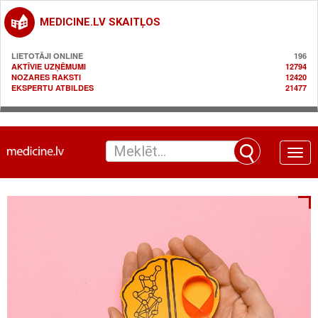
MEDICINE.LV SKAITĻOS
LIETOTĀJI ONLINE
196
AKTĪVIE UZŅĒMUMI
12794
NOZARES RAKSTI
12420
EKSPERTU ATBILDES
21477
Toggle
naviga