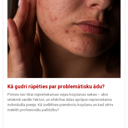
Kā gudri rūpēties par problemātisku ādu?
Pinnes nav tikai nepietiekamas sejas kopšanas sekas – akni
ietekmē vairāki faktori, un efektīvai ādas aprūpei nepieciešama
individuāla pieeja. Kā izvēlēties piemērotu kopšanu un kad vērts
meklēt profesionālu palīdzību?