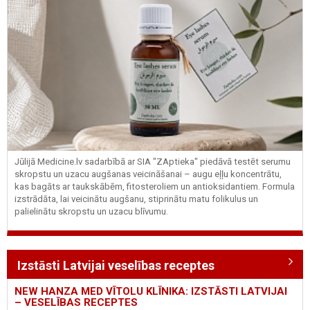
Jūlijā Medicine.lv sadarbībā ar SIA "ZAptieka" piedāvā testēt serumu
skropstu un uzacu augšanas veicināšanai – augu eļļu koncentrātu,
kas bagāts ar taukskābēm, fitosteroliem un antioksidantiem. Formula
izstrādāta, lai veicinātu augšanu, stiprinātu matu folikulus un
palielinātu skropstu un uzacu blīvumu.
Izstāsti Latvijai veselības receptes
NEW HANZA MED VĪTOLU KLĪNIKA: IZSTĀSTI LATVIJAI
– VESELĪBAS RECEPTES