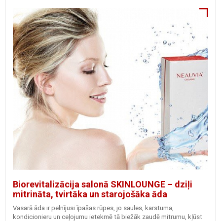
Biorevitalizācija salonā SKINLOUNGE – dziļi
mitrināta, tvirtāka un starojošāka āda
Vasarā āda ir pelnījusi īpašas rūpes, jo saules, karstuma,
kondicionieru un ceļojumu ietekmē tā biežāk zaudē mitrumu, kļūst