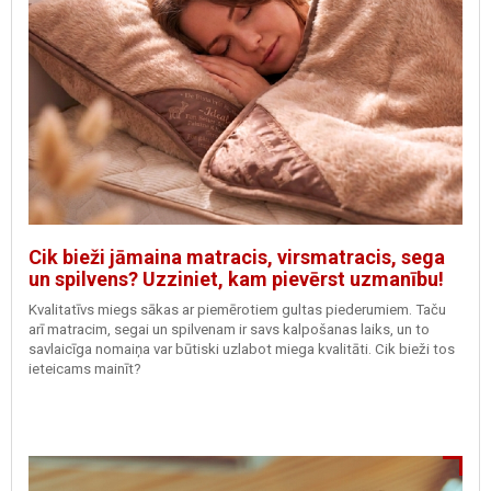
Cik bieži jāmaina matracis, virsmatracis, sega
un spilvens? Uzziniet, kam pievērst uzmanību!
Kvalitatīvs miegs sākas ar piemērotiem gultas piederumiem. Taču
arī matracim, segai un spilvenam ir savs kalpošanas laiks, un to
savlaicīga nomaiņa var būtiski uzlabot miega kvalitāti. Cik bieži tos
ieteicams mainīt?