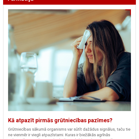
Kā atpazīt pirmās grūtniecības pazīmes?
Grūtniecības sākumā organisms var sūtīt dažādus signālus, taču tie
ne vienmēr ir viegli atpazīstami. Kuras ir biežākās agrīnās