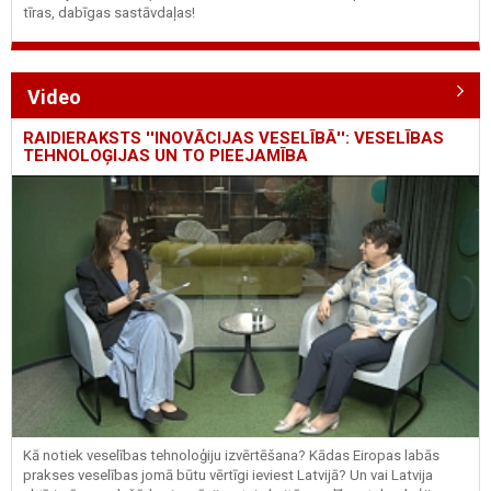
tīras, dabīgas sastāvdaļas!
Video
RAIDIERAKSTS ''INOVĀCIJAS VESELĪBĀ'': VESELĪBAS
TEHNOLOĢIJAS UN TO PIEEJAMĪBA
Kā notiek veselības tehnoloģiju izvērtēšana? Kādas Eiropas labās
prakses veselības jomā būtu vērtīgi ieviest Latvijā? Un vai Latvija