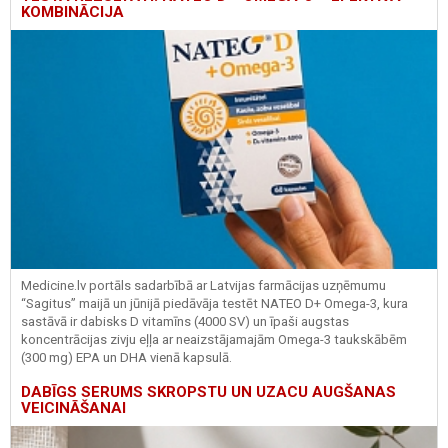
KOMBINĀCIJA
Medicine.lv portāls sadarbībā ar Latvijas farmācijas uzņēmumu
“Sagitus” maijā un jūnijā piedāvāja testēt NATEO D+ Omega-3, kura
sastāvā ir dabisks D vitamīns (4000 SV) un īpaši augstas
koncentrācijas zivju eļļa ar neaizstājamajām Omega-3 taukskābēm
(300 mg) EPA un DHA vienā kapsulā.
DABĪGS SERUMS SKROPSTU UN UZACU AUGŠANAS
VEICINĀŠANAI