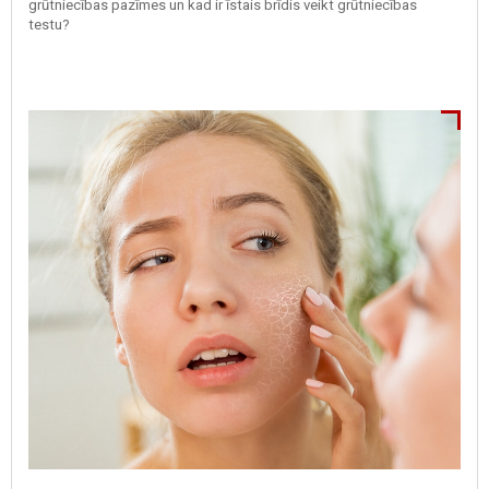
grūtniecības pazīmes un kad ir īstais brīdis veikt grūtniecības
testu?