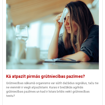
Kā atpazīt pirmās grūtniecības pazīmes?
Grūtniecības sākumā organisms var sūtīt dažādus signālus, taču tie
ne vienmēr ir viegli atpazīstami. Kuras ir biežākās agrīnās
grūtniecības pazīmes un kad ir īstais brīdis veikt grūtniecības
testu?