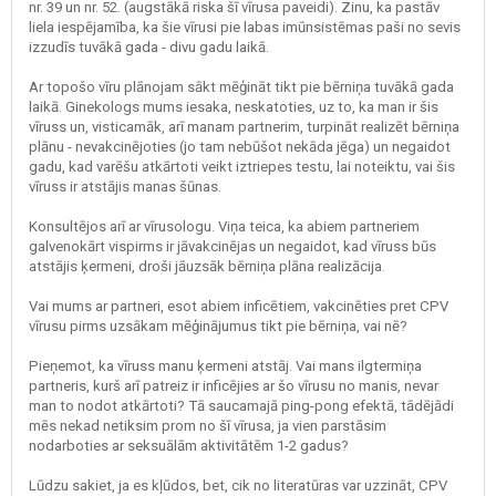
nr. 39 un nr. 52. (augstākā riska šī vīrusa paveidi). Zinu, ka pastāv
liela iespējamība, ka šie vīrusi pie labas imūnsistēmas paši no sevis
izzudīs tuvākā gada - divu gadu laikā.
Ar topošo vīru plānojam sākt mēģināt tikt pie bērniņa tuvākā gada
laikā. Ginekologs mums iesaka, neskatoties, uz to, ka man ir šis
vīruss un, visticamāk, arī manam partnerim, turpināt realizēt bērniņa
plānu - nevakcinējoties (jo tam nebūšot nekāda jēga) un negaidot
gadu, kad varēšu atkārtoti veikt iztriepes testu, lai noteiktu, vai šis
vīruss ir atstājis manas šūnas.
Konsultējos arī ar vīrusologu. Viņa teica, ka abiem partneriem
galvenokārt vispirms ir jāvakcinējas un negaidot, kad vīruss būs
atstājis ķermeni, droši jāuzsāk bērniņa plāna realizācija.
Vai mums ar partneri, esot abiem inficētiem, vakcinēties pret CPV
vīrusu pirms uzsākam mēģinājumus tikt pie bērniņa, vai nē?
Pieņemot, ka vīruss manu ķermeni atstāj. Vai mans ilgtermiņa
partneris, kurš arī patreiz ir inficējies ar šo vīrusu no manis, nevar
man to nodot atkārtoti? Tā saucamajā ping-pong efektā, tādējādi
mēs nekad netiksim prom no šī vīrusa, ja vien parstāsim
nodarboties ar seksuālām aktivitātēm 1-2 gadus?
Lūdzu sakiet, ja es kļūdos, bet, cik no literatūras var uzzināt, CPV