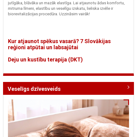
jutīgāka, blāvāka un mazāk elastīga. Lai atjaunotu ādas komfortu,
mitruma līmeni, elastību un veselīgu izskatu, lieliska izvēle ir
biorevitalizācijas procedūra. Uzzināsim vairāk!
Kur atjaunot spēkus vasarā? 7 Slovākijas
reģioni atpūtai un labsajūtai
Deju un kustību terapija (DKT)
Veselīgs dzīvesveids