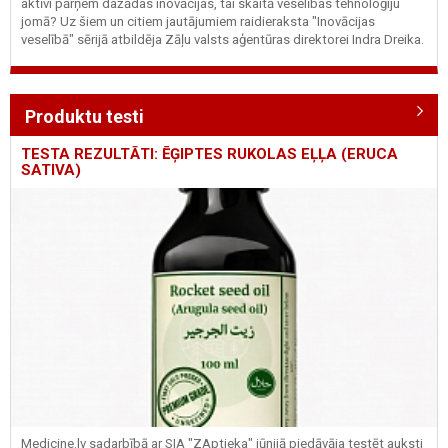
aktīvi pārņem dažādas inovācijas, tai skaitā veselības tehnoloģiju
jomā? Uz šiem un citiem jautājumiem raidieraksta "Inovācijas
veselībā" sērijā atbildēja Zāļu valsts aģentūras direktorei Indra Dreika.
Produktu testi
TESTA REZULTĀTI: ĒĢIPTES RUKOLAS EĻĻA (ERUCA
SATIVA)
Medicine.lv sadarbībā ar SIA "ZAptieka" jūnijā piedāvāja testēt auksti