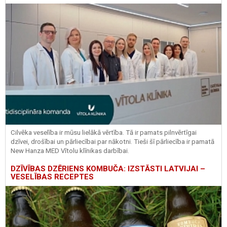
Cilvēka veselība ir mūsu lielākā vērtība. Tā ir pamats pilnvērtīgai
dzīvei, drošībai un pārliecībai par nākotni. Tieši šī pārliecība ir pamatā
New Hanza MED Vītolu klīnikas darbībai.
DZĪVĪBAS DZĒRIENS KOMBUČA: IZSTĀSTI LATVIJAI –
VESELĪBAS RECEPTES