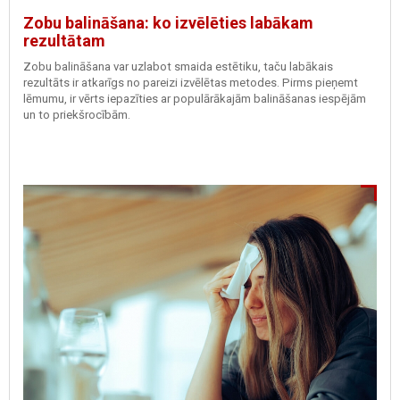
Zobu balināšana: ko izvēlēties labākam
rezultātam
Zobu balināšana var uzlabot smaida estētiku, taču labākais
rezultāts ir atkarīgs no pareizi izvēlētas metodes. Pirms pieņemt
lēmumu, ir vērts iepazīties ar populārākajām balināšanas iespējām
un to priekšrocībām.