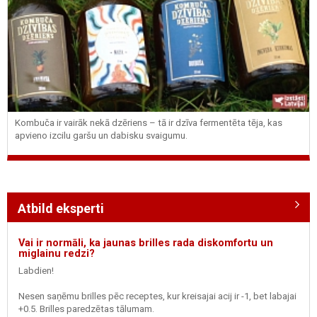
Kombuča ir vairāk nekā dzēriens – tā ir dzīva fermentēta tēja, kas
apvieno izcilu garšu un dabisku svaigumu.
Atbild eksperti
Vai ir normāli, ka jaunas brilles rada diskomfortu un
miglainu redzi?
Labdien!
Nesen saņēmu brilles pēc receptes, kur kreisajai acij ir -1, bet labajai
+0.5. Brilles paredzētas tālumam.