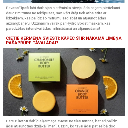
Pavasarī īpaši labi darbojas sistēmiska pieeja: āda saņem pietiekami
daudz mitruma no iekšpuses, savukārt ārēji tiek atbalstīta ar
līdzekļiem, kas palīdz šo mitrumu saglabāt un atjaunot ādas
aizsargbarjeru.
Uzzināsim vairāk par
Hydro
Boost
maskām, kas
paredzētas intensīvai ādas mitrināšanai un atjaunošanai!
CIETIE ĶERMEŅA SVIESTI: KĀPĒC ŠĪ IR NĀKAMĀ LĪMEŅA
PAŠAPRŪPE TAVAI ĀDAI?
Pareizi lietoti dabīgie ķermeņa sviesti ne tikai mitrina, bet arī palīdz
ādai atjaunoties dziļākā līmenī. Uzzini, ko tavai ādai patiesībā dod