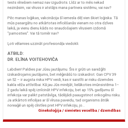
tests vīriešiem nemaz nav izgudrots. Līdz ar to mēs nekad
nezināsim, vai vīruss ir atstājis mana partnera sistēmu, vai nav?
Pēc manas loģikas, vakcinācija šī iemesla dēļ vien škiet loģiska. Tā
mūs pasargātu no atkārtotas inficēšanās vienam no otra dzīves
laikā, ja vienu dienu kāds no snaudošajiem vīrusiem izdomā
"pamosties". Vai tā tomēr nav?
Ļoti vēlamies uzzināt profesionāļa viedokli.
ATBILD:
DR. ELĪNA VOITEHOVIČA
Labdien! Paldies par Jūsu jautājumu. Šis ir grūti un sarežģīti
izskaidrojams jautājums, bet mēģināšū to izskaidrot. Gan CPV 39
un 52 – ir augsta riska HPV veidi, kas ir saistīti ar risku dzemdes
kakla vēža attīstībai. Kā jau Jūs minējāt, lielākoties imūnsistēma 1–
2 gadu laikā spēj iznīcināt HPV infekciju, bet ap 15% gadījumu šī
infekcija var palikt patstāvīga, tādējādi paaugstinot onkogēnu risku.
Ja atkārtoti inficējas ar šī vīrusa paveidu, tad organisms ātrāk
noreaģē un spēj cīnitīes pret HPV infekciju, jo...
Ginekoloģija / sievietes veselība / dzemdības