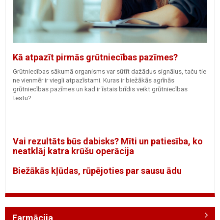
Kā atpazīt pirmās grūtniecības pazīmes?
Grūtniecības sākumā organisms var sūtīt dažādus signālus, taču tie
ne vienmēr ir viegli atpazīstami. Kuras ir biežākās agrīnās
grūtniecības pazīmes un kad ir īstais brīdis veikt grūtniecības
testu?
Vai rezultāts būs dabisks? Mīti un patiesība, ko
neatklāj katra krūšu operācija
Biežākās kļūdas, rūpējoties par sausu ādu
Farmācija