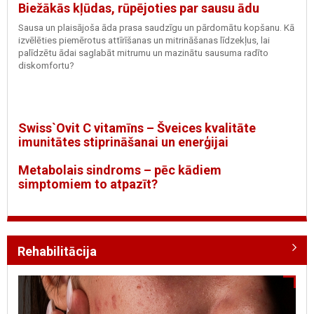
Biežākās kļūdas, rūpējoties par sausu ādu
Sausa un plaisājoša āda prasa saudzīgu un pārdomātu kopšanu. Kā
izvēlēties piemērotus attīrīšanas un mitrināšanas līdzekļus, lai
palīdzētu ādai saglabāt mitrumu un mazinātu sausuma radīto
diskomfortu?
Swiss`Ovit C vitamīns – Šveices kvalitāte
imunitātes stiprināšanai un enerģijai
Metabolais sindroms – pēc kādiem
simptomiem to atpazīt?
Rehabilitācija