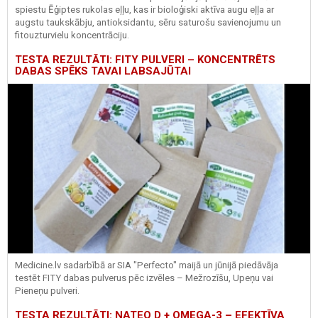
spiestu Ēģiptes rukolas eļļu, kas ir bioloģiski aktīva augu eļļa ar
augstu taukskābju, antioksidantu, sēru saturošu savienojumu un
fitouzturvielu koncentrāciju.
TESTA REZULTĀTI: FITY PULVERI – KONCENTRĒTS
DABAS SPĒKS TAVAI LABSAJŪTAI
Medicine.lv sadarbībā ar SIA "Perfecto" maijā un jūnijā piedāvāja
testēt FITY dabas pulverus pēc izvēles – Mežrozīšu, Upeņu vai
Pieneņu pulveri.
TESTA REZULTĀTI: NATEO D + OMEGA-3 – EFEKTĪVA