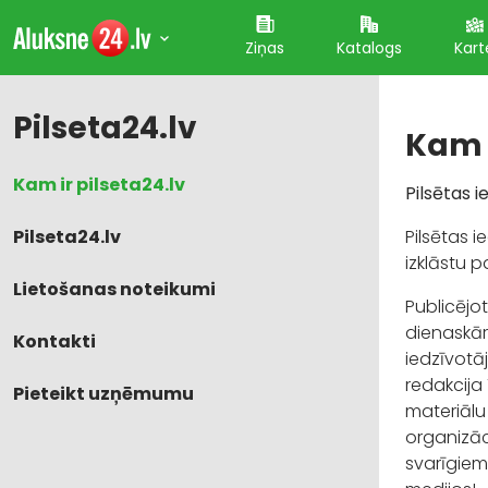
Ziņas
Katalogs
Kart
Pilseta24.lv
Kam i
Kam ir pilseta24.lv
Pilsētas 
Pilseta24.lv
Pilsētas 
izklāstu 
Lietošanas noteikumi
Publicējot
dienaskārt
Kontakti
iedzīvotāj
redakcija 
Pieteikt uzņēmumu
materiālu
organizāci
svarīgiem