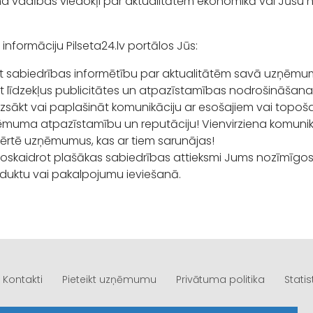
vadības viedokļi par aktualitātēm ekonomikā vai Jūsu 
 informāciju Pilseta24.lv portālos Jūs:
t sabiedrības informētību par aktualitātēm savā uzņēmu
et līdzekļus publicitātes un atpazīstamības nodrošināšana
uzsākt vai paplašināt komunikāciju ar esošajiem vai topošaj
muma atpazīstamību un reputāciju! Vienvirziena komunikā
ovērtē uzņēmumus, kas ar tiem sarunājas!
noskaidrot plašākas sabiedrības attieksmi Jums nozīmīg
duktu vai pakalpojumu ieviešanā.
Kontakti
Pieteikt uzņēmumu
Privātuma politika
Statis