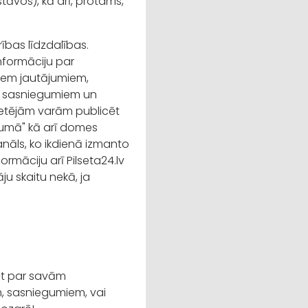
āvos), kā arī, protams,
ības līdzdalības.
informāciju par
tiem jautājumiem,
, sasniegumiem un
ietējām varām publicēt
vumā" kā arī domes
kanāls, ko ikdienā izmanto
rmāciju arī Pilseta24.lv
ju skaitu nekā, ja
ēt par savām
, sasniegumiem, vai