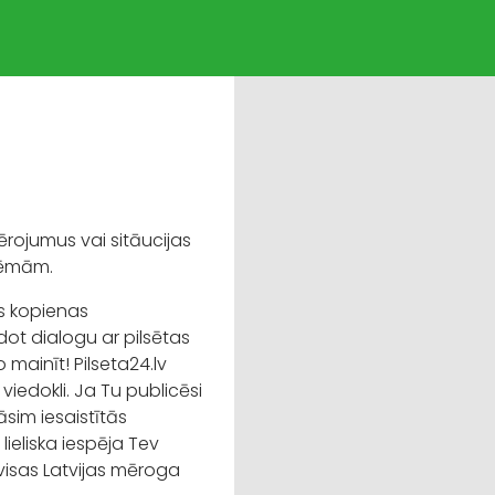
ērojumus vai sitāucijas
blēmām.
as kopienas
dot dialogu ar pilsētas
 mainīt! Pilseta24.lv
viedokli. Ja Tu publicēsi
sim iesaistītās
lieliska iespēja Tev
visas Latvijas mēroga