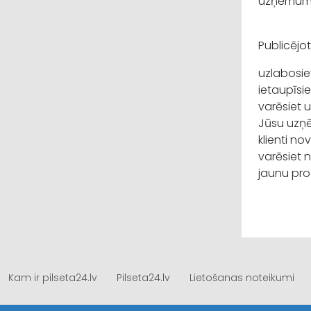
uzņēmuma 
Publicējot
uzlabosie
ietaupīsi
varēsiet 
Jūsu uzņē
klienti n
varēsiet 
jaunu pro
Kam ir pilseta24.lv
Pilseta24.lv
Lietošanas noteikumi