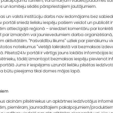
 pakalpojumu tarifiem, vai izmaiņām valdes/padomes sast
 un komiteju sēdēs pārspriestajiem jautājumiem.
as un valsts institūciju darbs nav iedomājams bez sabiedr
lv portāli sniedz lielisku iespēju pašiem veidot un publicēt 
tēm attiecīgajā reģionā – sniedziet komentāru par konkrē
et par izmaiņām vai jaunievedumiem darba organizēšanā
m aktivitātēm. "Pašvaldību likums" uzliek par pienākumu v
stošos noteikumus "vietējā laikrakstā vai bezmaksas izde
. Pilseta24.lv portāli ir vērtīgs jauns lokālās informācijas 
sētnieku, tādēļ izmantojot bezmaksas iespēju pievienot info
portālā Jums ir iespējams uzrunāt lielāku pilsētas iedzīvotā
ja būtu pieejama tikai domes mājas lapā.
miem
 aicinām pilsētniekus un apkārtnes iedzīvotājus inform
tēm, piemēram, jaunradītajiem pakalpojumiem/produktiem