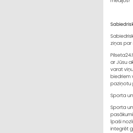
medijos!
Sabiedris
Sabiedris
ziņas par
Pilseta24.
ar Jūsu a
varat viņu
biedriem v
paziņotu 
Sporta un
Sporta un
pasākumie
īpaši nozī
integrēt 