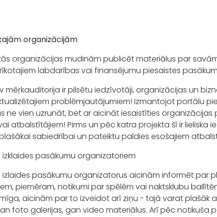
kajām organizācijām
kās organizācijas mudinām publicēt materiālus par savām
 rīkotajiem labdarības vai finansējumu piesaistes pasāku
lv mēŗkauditorija ir pilsētu iedzīvotāji, organizācijas un biz
ktualizētajiem problēmjautājumiem! Izmantojot portālu pi
s ne vien uzrunāt, bet ar aicināt iesaistīties organizācijas 
ai atbalstītājiem! Pirms un pēc katra projekta šī ir lieliska ie
plašākai sabiedrībai un pateiktu paldies esošajiem atbalst
 izklaides pasākumu organizatoriem
 izlaides pasākumu organizatorus aicinām informēt par p
m, piemēram, notikumi par spēlēm vai naktsklubu ballītēm. 
mīga, aicinām par to izveidot arī ziņu - tajā varat plašāk ap
gan foto galerijas, gan video materiālus. Arī pēc notikuš