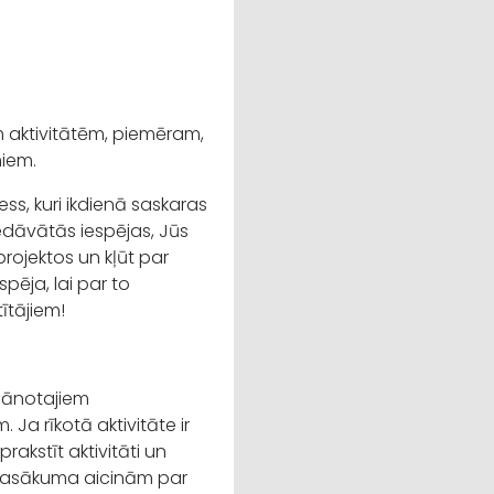
 aktivitātēm, piemēram,
miem.
ness, kuri ikdienā saskaras
edāvātās iespējas, Jūs
projektos un kļūt par
spēja, lai par to
ītājiem!
lānotajiem
Ja rīkotā aktivitāte ir
rakstīt aktivitāti un
a pasākuma aicinām par