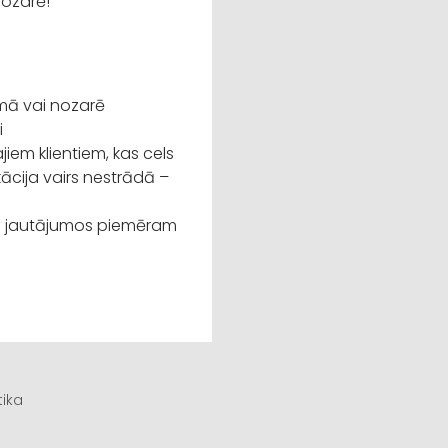
nozarē!
mā vai nozarē
i
iem klientiem, kas cels
cija vairs nestrādā –
os jautājumos piemēram
tika