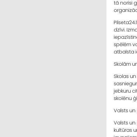
tā norisi 
organizā
Pilseta24.
dzīvi. Izm
iepazīstin
spēlēm va
atbalsta 
Skolām un
Skolas un
sasniegum
jebkuru c
skolēnu ģ
Valsts un
Valsts un
kultūras 