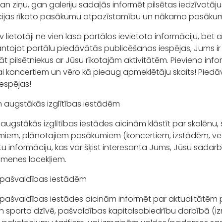
gan ziņu, gan galeriju sadaļās informēt pilsētas iedzīvotāj
cijas rīkoto pasākumu atpazīstamību un nākamo pasāku
lv lietotāji ne vien lasa portālos ievietoto informāciju, bet 
antojot portālu piedāvātās publicēšanas iespējas, Jums ir l
āt pilsētniekus ar Jūsu rīkotajām aktivitātēm. Pievieno infor
i koncertiem un vēro kā pieaug apmeklētāju skaits! Piedā
iespējas!
 augstākās izglītības iestādēm
 augstākās izglītības iestādes aicinām klāstīt par skolēn
iem, plānotajiem pasākumiem (koncertiem, izstādēm, vec
itu informāciju, kas var šķist interesanta Jums, Jūsu sada
imenes locekļiem.
 pašvaldības iestādēm
 pašvaldības iestādes aicinām informēt par aktualitātēm 
un sporta dzīvē, pašvaldības kapitalsabiedrību darbībā (i