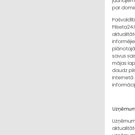
jaunajiem
par domes
Pašvaldīb
Pilseta24.
aktualitā
informēji
plānotajā
savus sai
mājas lapā
daudz pil
internetā 
informāci
Uzņēmu
Uzņēmumus
aktualitā