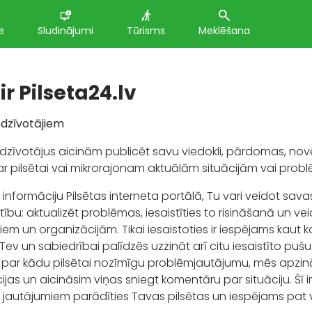
e
Sludinājumi
Tūrisms
Meklēšana
r Pilseta24.lv
iedzīvotājiem
iedzīvotājus aicinām publicēt savu viedokli, pārdomas, nov
par pilsētai vai mikrorajonam aktuālām situācijām vai pro
 informāciju Pilsētas interneta portālā, Tu vari veidot sav
ību: aktualizēt problēmas, iesaistīties to risināšanā un vei
iem un organizācijām. Tikai iesaistoties ir iespējams kaut ko
Tev un sabiedrībai palīdzēs uzzināt arī citu iesaistīto pušu 
 par kādu pilsētai nozīmīgu problēmjautājumu, mēs apzinā
jas un aicināsim viņas sniegt komentāru par situāciju. Šī ir 
 jautājumiem parādīties Tavas pilsētas un iespējams pat 