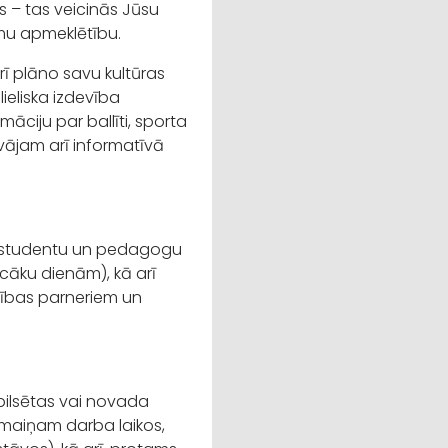
us – tas veicinās Jūsu
mu apmeklētību.
arī plāno savu kultūras
ieliska izdevība
māciju par ballīti, sporta
vājam arī informatīvā
u, studentu un pedagogu
āku dienām), kā arī
rbības parneriem un
pilsētas vai novada
zmaiņam darba laikos,