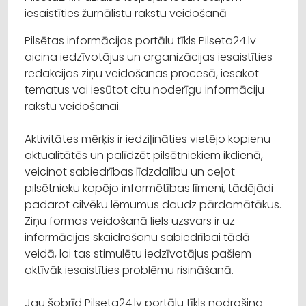
iesaistīties žurnālistu rakstu veidošanā
Pilsētas informācijas portālu tīkls Pilseta24.lv
aicina iedzīvotājus un organizācijas iesaistīties
redakcijas ziņu veidošanas procesā, iesakot
tematus vai iesūtot citu noderīgu informāciju
rakstu veidošanai.
Aktivitātes mērķis ir iedziļināties vietējo kopienu
aktualitātēs un palīdzēt pilsētniekiem ikdienā,
veicinot sabiedrības līdzdalību un ceļot
pilsētnieku kopējo informētības līmeni, tādējādi
padarot cilvēku lēmumus daudz pārdomātākus.
Ziņu formas veidošanā liels uzsvars ir uz
informācijas skaidrošanu sabiedrībai tādā
veidā, lai tas stimulētu iedzīvotājus pašiem
aktīvāk iesaistīties problēmu risināšanā.
Jau šobrīd Pilseta24.lv portālu tīkls nodrošina