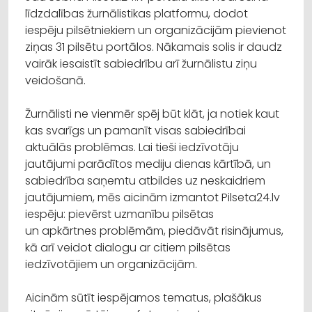
līdzdalības žurnālistikas platformu, dodot
iespēju pilsētniekiem un organizācijām pievienot
ziņas 31 pilsētu portālos. Nākamais solis ir daudz
vairāk iesaistīt sabiedrību arī žurnālistu ziņu
veidošanā.
Žurnālisti ne vienmēr spēj būt klāt, ja notiek kaut
kas svarīgs un pamanīt visas sabiedrībai
aktuālās problēmas. Lai tieši iedzīvotāju
jautājumi parādītos mediju dienas kārtībā, un
sabiedrība saņemtu atbildes uz neskaidriem
jautājumiem, mēs aicinām izmantot Pilseta24.lv
iespēju: pievērst uzmanību pilsētas
un apkārtnes problēmām, piedāvāt risinājumus,
kā arī veidot dialogu ar citiem pilsētas
iedzīvotājiem un organizācijām.
Aicinām sūtīt iespējamos tematus, plašākus