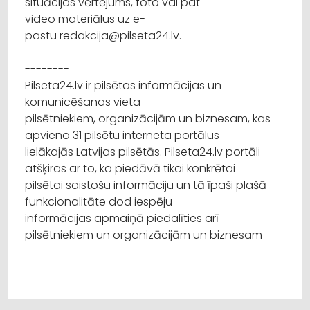
situācijas vērtējums, foto vai pat
video materiālus uz e-
pastu redakcija@pilseta24.lv.
--------
Pilseta24.lv ir pilsētas informācijas un
komunicēšanas vieta
pilsētniekiem, organizācijām un biznesam, kas
apvieno 31 pilsētu interneta portālus
lielākajās Latvijas pilsētās. Pilseta24.lv portāli
atšķiras ar to, ka piedāvā tikai konkrētai
pilsētai saistošu informāciju un tā īpaši plašā
funkcionalitāte dod iespēju
informācijas apmaiņā piedalīties arī
pilsētniekiem un organizācijām un biznesam