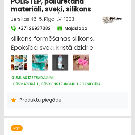
POLISTEP, poliuretāna
materiāli, sveķi, silikons
Jersikas 45-5, Rīga, LV-1003
+371 26937082
Mājaslapa
silikons, formēšanas silikons,
Epoksīda sveķi, Kristāldzidrie
GUMIJAS IZSTRĀDĀJUMI
BŪVMATERIĀLU, BŪVKONSTRUKCIJU TIRDZNIECĪBA
BŪVMATERIĀLU, BŪVKONSTRUKCIJU RAŽOŠANA
BŪVMATERIĀLU, BŪVKONSTRUKCIJU VAIRUMTIRDZNIECĪBA
Produktu piegāde
INTERNETVEIKALI, E-KOMERCIJA
APDARES MATERIĀLI: TIRDZNIECĪBA
APDARES MATERIĀLI: VAIRUMTIRDZNIECĪBA
KRĀSAS, LAKAS, BŪVĶĪMIJA: TIRDZNIECĪBA
JUMTU SEGUMI
CELTNIECĪBAS UN REMONTA DARBI
Rīga