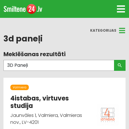
KATEGORIJAS
3d paneļi
Meklēšanas rezultāti
Visas nozares
Būvmateriālu, būvkonstrukciju tirdzniecība
Apdares materiāli: tirdzniecība
Valmiera
Būvmateriālu, būvkonstrukciju
4istabas, virtuves
vairumtirdzniecība
studija
Jaunvāles 1, Valmiera, Valmieras
Gumijas izstrādājumi
nov., LV-4201