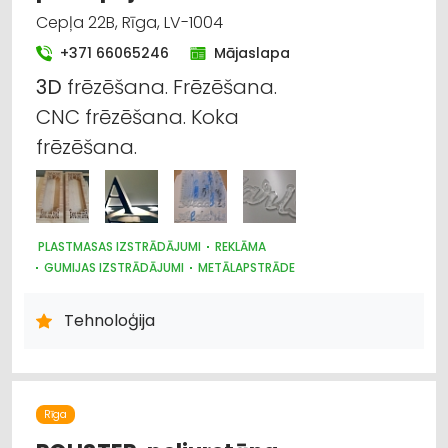
Cepļa 22B, Rīga, LV-1004
+371 66065246
Mājaslapa
3D
frēzēšana. Frēzēšana.
CNC frēzēšana. Koka
frēzēšana.
PLASTMASAS IZSTRĀDĀJUMI
REKLĀMA
GUMIJAS IZSTRĀDĀJUMI
METĀLAPSTRĀDE
Tehnoloģija
Rīga