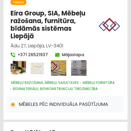
Liepāja
Eira Group, SIA, Mēbeļu
ražošana, furnitūra,
bīdāmās sistēmas
Liepājā
Ādu 27, Liepāja, LV-3401
+371 26521937
Mājaslapa
MĒBEĻU RAŽOŠANA, MĒBEĻU SAGATAVES
MĒBEĻU FURNITŪRA
BŪVMATERIĀLU, BŪVKONSTRUKCIJU TIRDZNIECĪBA
MĒBELES PĒC INDIVIDUĀLA PASŪTĪJUMA