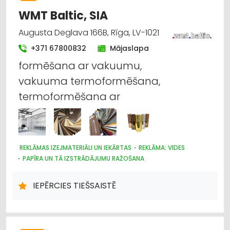
WMT Baltic, SIA
Augusta Deglava 166B, Rīga, LV-1021
+371 67800832
Mājaslapa
formēšana ar vakuumu,
vakuuma termoformēšana,
termoformēšana ar
REKLĀMAS IZEJMATERIĀLI UN IEKĀRTAS
REKLĀMA: VIDES
PAPĪRA UN TĀ IZSTRĀDĀJUMU RAŽOŠANA
POLIGRĀFIJAS PAKALPOJUMI
REKLĀMA
TIRDZNIECĪBAS IEKĀRTAS
IEPĒRCIES TIEŠSAISTĒ