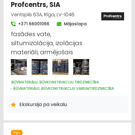
Profcentrs, SIA
Ventspils 63A, Rīga, LV-1046
+371 66001066
Mājaslapa
fasādes vate,
siltumizolācija, izolācijas
materiāli, armējošais
BŪVMATERIĀLU, BŪVKONSTRUKCIJU TIRDZNIECĪBA
BŪVMATERIĀLU, BŪVKONSTRUKCIJU VAIRUMTIRDZNIECĪBA
APDARES MATERIĀLI: TIRDZNIECĪBA
KRĀSAS UN LAKAS, BŪVĶĪMIJA: RAŽOŠANA
Ekskursija pa veikalu
KRĀSAS, LAKAS, BŪVĶĪMIJA: TIRDZNIECĪBA
KRĀSAS, LAKAS, BŪVĶĪMIJA: VAIRUMTIRDZNIECĪBA
Rīga