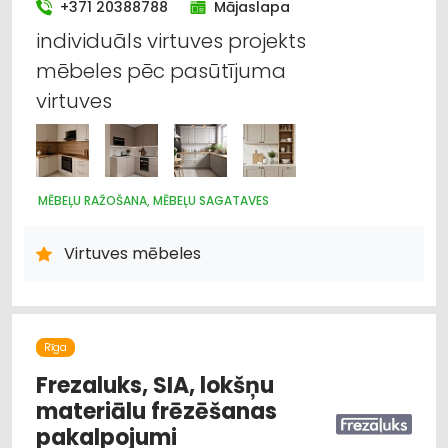
Krāsas, lakas, būvķīmija: tirdzniecība
+371 20388788
Mājaslapa
individuāls virtuves projekts
Mēbeļu ražošana, mēbeļu sagataves
mēbeles pēc pasūtījuma
virtuves
Reklāma
Apdares materiāli: vairumtirdzniecība
Būvmateriālu, būvkonstrukciju ražošana
MĒBEĻU RAŽOŠANA, MĒBEĻU SAGATAVES
Celtniecības un remonta darbi
Virtuves mēbeles
Rīga
Frezaluks, SIA, lokšņu
materiālu frēzēšanas
pakalpojumi