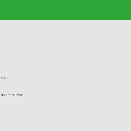
tika
ngūna Pempere.