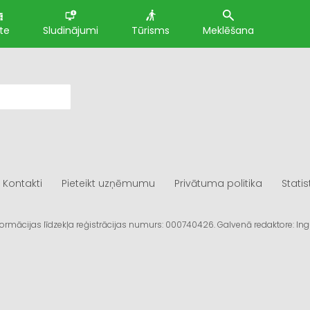
te
Sludinājumi
Tūrisms
Meklēšana
Kontakti
Pieteikt uzņēmumu
Privātuma politika
Statis
informācijas līdzekļa reģistrācijas numurs: 000740426. Galvenā redaktore: I