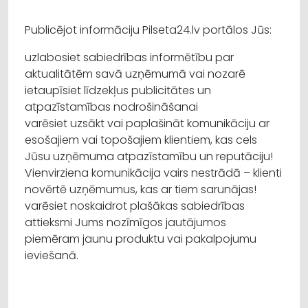
Publicējot informāciju Pilseta24.lv portālos Jūs:
uzlabosiet sabiedrības informētību par
aktualitātēm savā uzņēmumā vai nozarē
ietaupīsiet līdzekļus publicitātes un
atpazīstamības nodrošināšanai
varēsiet uzsākt vai paplašināt komunikāciju ar
esošajiem vai topošajiem klientiem, kas cels
Jūsu uzņēmuma atpazīstamību un reputāciju!
Vienvirziena komunikācija vairs nestrādā – klienti
novērtē uzņēmumus, kas ar tiem sarunājas!
varēsiet noskaidrot plašākas sabiedrības
attieksmi Jums nozīmīgos jautājumos
piemēram jaunu produktu vai pakalpojumu
ieviešanā.