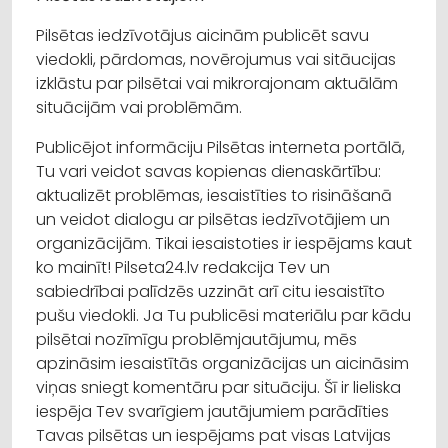
Pilsētas iedzīvotājus aicinām publicēt savu
viedokli, pārdomas, novērojumus vai sitāucijas
izklāstu par pilsētai vai mikrorajonam aktuālām
situācijām vai problēmām.
Publicējot informāciju Pilsētas interneta portālā,
Tu vari veidot savas kopienas dienaskārtību:
aktualizēt problēmas, iesaistīties to risināšanā
un veidot dialogu ar pilsētas iedzīvotājiem un
organizācijām. Tikai iesaistoties ir iespējams kaut
ko mainīt! Pilseta24.lv redakcija Tev un
sabiedrībai palīdzēs uzzināt arī citu iesaistīto
pušu viedokli. Ja Tu publicēsi materiālu par kādu
pilsētai nozīmīgu problēmjautājumu, mēs
apzināsim iesaistītās organizācijas un aicināsim
viņas sniegt komentāru par situāciju. Šī ir lieliska
iespēja Tev svarīgiem jautājumiem parādīties
Tavas pilsētas un iespējams pat visas Latvijas