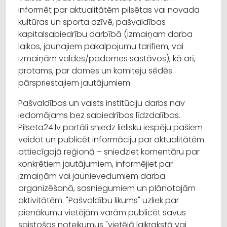
informēt par aktualitātēm pilsētas vai novada
kultūras un sporta dzīvē, pašvaldības
kapitalsabiedrību darbībā (izmaiņam darba
laikos, jaunajiem pakalpojumu tarifiem, vai
izmaiņām valdes/padomes sastāvos), kā arī,
protams, par domes un komiteju sēdēs
pārspriestajiem jautājumiem.
Pašvaldības un valsts institūciju darbs nav
iedomājams bez sabiedrības līdzdalības.
Pilseta24.lv portāli sniedz lielisku iespēju pašiem
veidot un publicēt informāciju par aktualitātēm
attiecīgajā reģionā – sniedziet komentāru par
konkrētiem jautājumiem, informējiet par
izmaiņām vai jaunievedumiem darba
organizēšanā, sasniegumiem un plānotajām
aktivitātēm. "Pašvaldību likums" uzliek par
pienākumu vietējām varām publicēt savus
saistošos noteikumus "vietējā laikrakstā vai