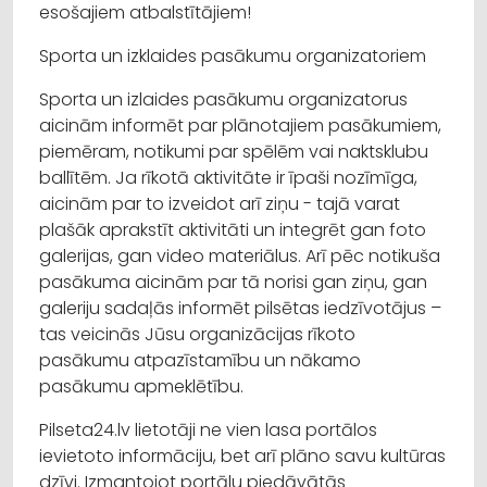
esošajiem atbalstītājiem!
Sporta un izklaides pasākumu organizatoriem
Sporta un izlaides pasākumu organizatorus
aicinām informēt par plānotajiem pasākumiem,
piemēram, notikumi par spēlēm vai naktsklubu
ballītēm. Ja rīkotā aktivitāte ir īpaši nozīmīga,
aicinām par to izveidot arī ziņu - tajā varat
plašāk aprakstīt aktivitāti un integrēt gan foto
galerijas, gan video materiālus. Arī pēc notikuša
pasākuma aicinām par tā norisi gan ziņu, gan
galeriju sadaļās informēt pilsētas iedzīvotājus –
tas veicinās Jūsu organizācijas rīkoto
pasākumu atpazīstamību un nākamo
pasākumu apmeklētību.
Pilseta24.lv lietotāji ne vien lasa portālos
ievietoto informāciju, bet arī plāno savu kultūras
dzīvi. Izmantojot portālu piedāvātās