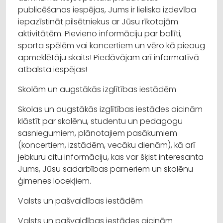
publicēšanas iespējas, Jums ir lieliska izdevība
iepazīstināt pilsētniekus ar Jūsu rīkotajām
aktivitātēm. Pievieno informāciju par ballīti,
sporta spēlēm vai koncertiem un vēro kā pieaug
apmeklētāju skaits! Piedāvājam arī informatīvā
atbalsta iespējas!
Skolām un augstākās izglītības iestādēm
Skolas un augstākās izglītības iestādes aicinām
klāstīt par skolēnu, studentu un pedagogu
sasniegumiem, plānotajiem pasākumiem
(koncertiem, izstādēm, vecāku dienām), kā arī
jebkuru citu informāciju, kas var šķist interesanta
Jums, Jūsu sadarbības parneriem un skolēnu
ģimenes locekļiem.
Valsts un pašvaldības iestādēm
Valsts un pašvaldības iestādes aicinām