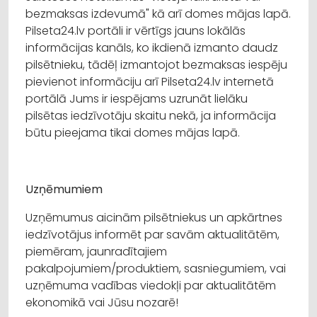
bezmaksas izdevumā" kā arī domes mājas lapā.
Pilseta24.lv portāli ir vērtīgs jauns lokālās
informācijas kanāls, ko ikdienā izmanto daudz
pilsētnieku, tādēļ izmantojot bezmaksas iespēju
pievienot informāciju arī Pilseta24.lv internetā
portālā Jums ir iespējams uzrunāt lielāku
pilsētas iedzīvotāju skaitu nekā, ja informācija
būtu pieejama tikai domes mājas lapā.
Uzņēmumiem
Uzņēmumus aicinām pilsētniekus un apkārtnes
iedzīvotājus informēt par savām aktualitātēm,
piemēram, jaunradītajiem
pakalpojumiem/produktiem, sasniegumiem, vai
uzņēmuma vadības viedokļi par aktualitātēm
ekonomikā vai Jūsu nozarē!