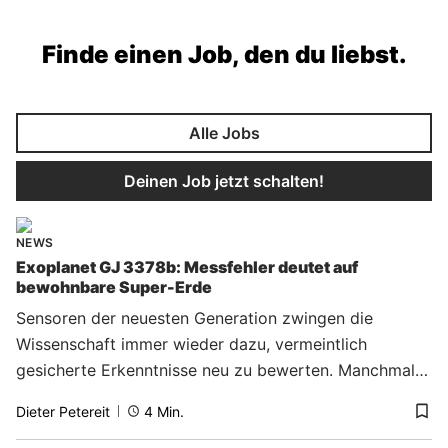
Finde einen Job, den du liebst.
Stellenangebote via t3n
Alle Jobs
Deinen Job jetzt schalten!
NEWS
Exoplanet GJ 3378b: Messfehler deutet auf
bewohnbare Super-Erde
Sensoren der neuesten Generation zwingen die
Wissenschaft immer wieder dazu, vermeintlich
gesicherte Erkenntnisse neu zu bewerten. Manchmal
wird aus einem unwirtlichen Ort im All durch exaktere
Dieter Petereit
4
Min.
Instrumente plötzlich ein hochspannendes