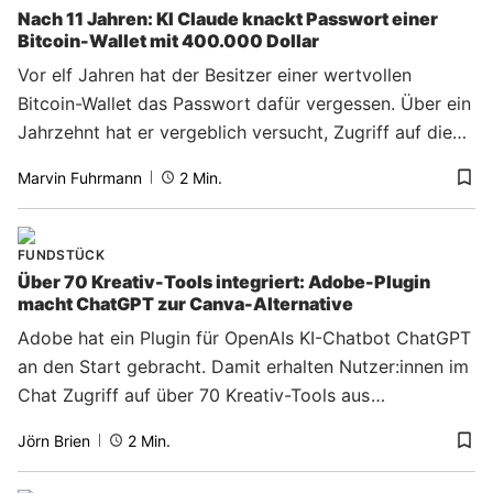
Nach 11 Jahren: KI Claude knackt Passwort einer
Bitcoin-Wallet mit 400.000 Dollar
Vor elf Jahren hat der Besitzer einer wertvollen
Bitcoin-Wallet das Passwort dafür vergessen. Über ein
Jahrzehnt hat er vergeblich versucht, Zugriff auf die
Wallet zu bekommen. Jetzt konnte ihm KI in Form von
Marvin Fuhrmann
2
Min.
Claude weiterhelfen. Wie der Chatbot das Problem
gelöst hat.
FUNDSTÜCK
Über 70 Kreativ-Tools integriert: Adobe-Plugin
macht ChatGPT zur Canva-Alternative
Adobe hat ein Plugin für OpenAIs KI-Chatbot ChatGPT
an den Start gebracht. Damit erhalten Nutzer:innen im
Chat Zugriff auf über 70 Kreativ-Tools aus
Anwendungen wie Photoshop, Acrobat, Firefly,
Jörn Brien
2
Min.
Illustrator und Indesign.