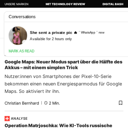
UNSERE MARKEN
MIT TECHNOLOGY REVIEW
DIGITAL BASH
Abonnieren
KI im B2B-Marketing
TOKENISIERT EUCH!
PODCASTS
KÜNS
RATGEBER
Google Maps: Neuer Modus spart über die Hälfte des
Akkus – mit einem simplen Trick
Nutzer:innen von Smartphones der Pixel-10-Serie
bekommen einen neuen Energiesparmodus für Google
Maps. So aktiviert ihr ihn.
Christian Bernhard
2
Min.
ANALYSE
Operation Matrjoschka: Wie KI-Tools russische