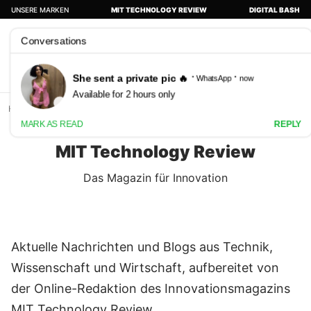
UNSERE MARKEN
MIT TECHNOLOGY REVIEW
DIGITAL BASH
Abonnieren
KI im B2B-Marketing
TOKENISIERT EUCH!
PODCASTS
KÜNS
Home
MIT Technology Review
MIT Technology Review
Das Magazin für Innovation
Aktuelle Nachrichten und Blogs aus Technik,
Wissenschaft und Wirtschaft, aufbereitet von
der Online-Redaktion des Innovationsmagazins
MIT Technology Review.