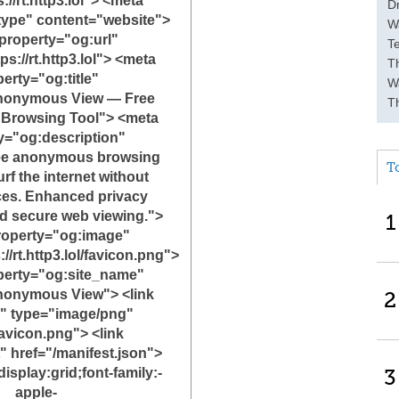
://rt.http3.lol"> <meta
D
type" content="website">
W
property="og:url"
T
s://rt.http3.lol"> <meta
Th
erty="og:title"
Wa
nonymous View — Free
T
Browsing Tool"> <meta
y="og:description"
ee anonymous browsing
T
urf the internet without
aces. Enhanced privacy
nd secure web viewing.">
1
roperty="og:image"
//rt.http3.lol/favicon.png">
perty="og:site_name"
nonymous View"> <link
2
n" type="image/png"
favicon.png"> <link
" href="/manifest.json">
isplay:grid;font-family:-
3
apple-