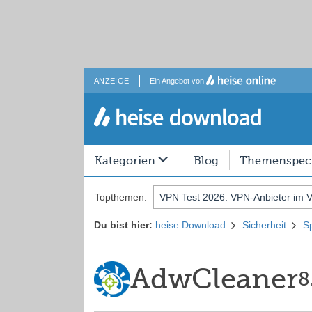
ANZEIGE
Ein Angebot von
Kategorien
Blog
Themenspeci
Topthemen:
VPN Test 2026: VPN-Anbieter im V
Du bist hier:
heise Download
Sicherheit
S
AdwCleaner
8