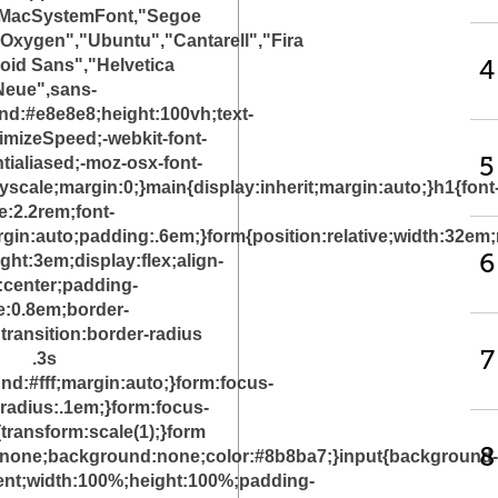
kMacSystemFont,"Segoe
Oxygen","Ubuntu","Cantarell","Fira
4
oid Sans","Helvetica
Neue",sans-
nd:#e8e8e8;height:100vh;text-
imizeSpeed;-webkit-font-
5
tialiased;-moz-osx-font-
scale;margin:0;}main{display:inherit;margin:auto;}h1{font
e:2.2rem;font-
gin:auto;padding:.6em;}form{position:relative;width:32em
6
ght:3em;display:flex;align-
:center;padding-
ne:0.8em;border-
transition:border-radius
7
.3s
d:#fff;margin:auto;}form:focus-
-radius:.1em;}form:focus-
{transform:scale(1);}form
8
:none;background:none;color:#8b8ba7;}input{background-
ent;width:100%;height:100%;padding-