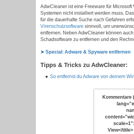
AdwCleaner ist eine Freeware für Microsoft 
Systemen nicht installiert werden muss. Das
für die dauerhafte Suche nach Gefahren erfor
Virenschutzsoftware
sinnvoll
, um unerwünsch
entfernen. Neben AdwCleaner können auc
Schadsoftware zu entfernen und den Rechner
➤ Special: Adware & Spyware entfernen
Tipps & Tricks zu AdwCleaner:
So entfernst du Adware von deinem W
Kommentare 
lang="
na
content="widt
scale=1"
View</title