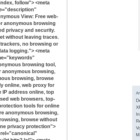
index, follow"> <meta
="description"
nymous View: Free web-
for anonymous browsing
d privacy and security.
net without leaving traces.
 trackers, no browsing or
data logging."> <meta
e="keywords"
onymous browsing tool,
or anonymous browsing,
mous browsing, browse
 online, web proxy for
e IP address online, top
An
used web browsers, top-
D
rotection tools for online
X
ure anonymous browsing,
In
browsing, browse without
R
ine privacy protection">
V
 rel="canonical"
M