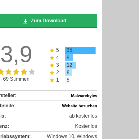
Zum Download
3,9
5
35
4
9
3
12
2
8
69 Stimmen
1
5
steller:
Malwarebytes
seite:
Website besuchen
is:
ab kostenlos
enz:
Kostenlos
riebssystem:
Windows 10, Windows