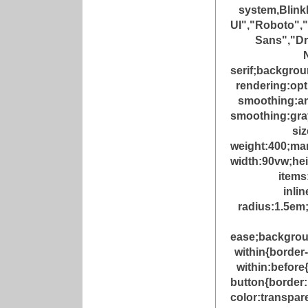
system,Blin
UI","Roboto","
Sans","Dr
serif;backgrou
rendering:opt
smoothing:an
smoothing:gray
siz
weight:400;mar
width:90vw;hei
items
inli
radius:1.5em;
ease;backgroun
within{border
within:before
button{border
color:transpar