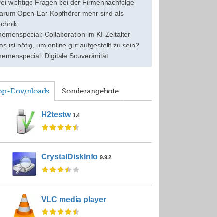
rei wichtige Fragen bei der Firmennachfolge
arum Open-Ear-Kopfhörer mehr sind als
echnik
emenspecial: Collaboration im KI-Zeitalter
s ist nötig, um online gut aufgestellt zu sein?
hemenspecial: Digitale Souveränität
op-Downloads
Sonderangebote
H2testw
1.4
CrystalDiskInfo
9.9.2
VLC media player