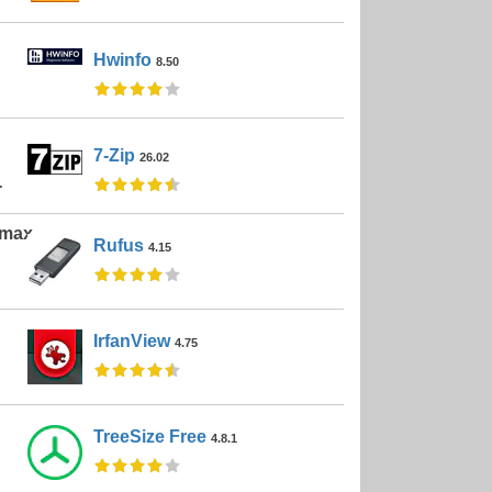
Hwinfo
8.50
7-Zip
26.02
-
;max-
Rufus
4.15
IrfanView
4.75
TreeSize Free
4.8.1