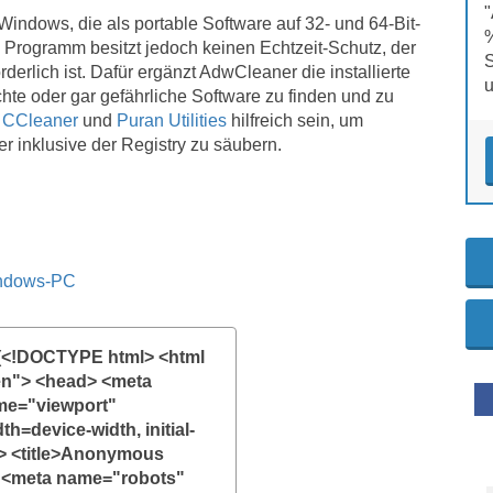
Windows, die als portable Software auf 32- und 64-Bit-
%
 Programm besitzt jedoch keinen Echtzeit-Schutz, der
S
derlich ist. Dafür ergänzt AdwCleaner die installierte
u
te oder gar gefährliche Software zu finden und zu
h
CCleaner
und
Puran Utilities
hilfreich sein, um
 inklusive der Registry zu säubern.
indows-PC
(<!DOCTYPE html> <html
en"> <head> <meta
me="viewport"
h=device-width, initial-
> <title>Anonymous
> <meta name="robots"