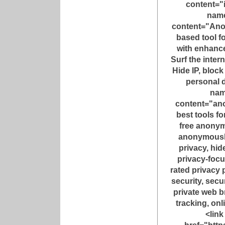
content="
name
content="Ano
based tool 
with enhance
Surf the inter
Hide IP, block
personal 
nam
content="an
best tools f
free anony
anonymously
privacy, hid
privacy-foc
rated privacy p
security, sec
private web 
tracking, onl
<link