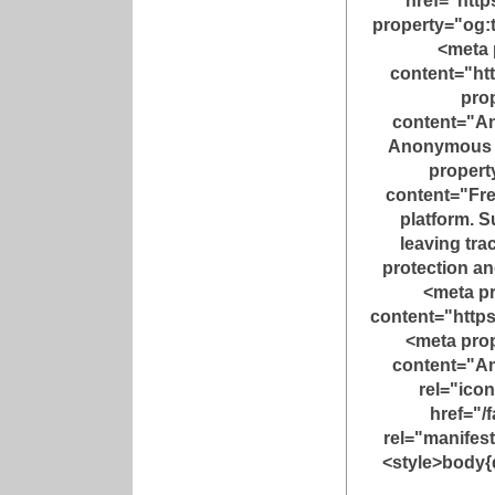
href="https
property="og:
<meta 
content="http
prop
content="A
Anonymous 
propert
content="Fr
platform. S
leaving tr
protection a
<meta p
content="https:
<meta pro
content="A
rel="ico
href="/
rel="manifest
<style>body{d