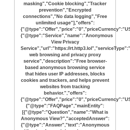
masking","Cookie blocking","Tracker
prevention","Encrypted
connections","No data logging","Free
unlimited usage"],"offers":
{"@type":"Offer","price":"0","priceCurrency":"U
{"@type":"Service","name":"Anonymous
View Privacy
Service","url":"https://rt.http3.lol","serviceTyp
web browsing and privacy proxy
service","description":"Free browser-
based anonymous browsing service
that hides user IP addresses, blocks
cookies and trackers, and helps prevent
websites from tracking
behavior.","offers":
{"@type":"Offer","price":"0","priceCurrency":"U
{"@type":"FAQPage","mainEntity":
[{"@type":"Question","name":"What is
Anonymous View?","acceptedAnswer":
{"@type":"Answer","text":"Anonymous