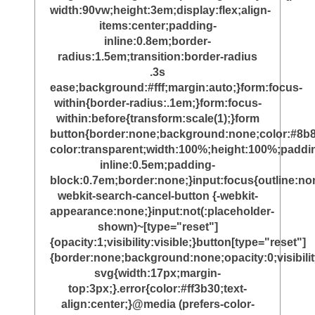
width:90vw;height:3em;display:flex;align-
items:center;padding-
inline:0.8em;border-
radius:1.5em;transition:border-radius
.3s
ease;background:#fff;margin:auto;}form:focus-
within{border-radius:.1em;}form:focus-
within:before{transform:scale(1);}form
button{border:none;background:none;color:#8b8
color:transparent;width:100%;height:100%;paddi
inline:0.5em;padding-
block:0.7em;border:none;}input:focus{outline:non
webkit-search-cancel-button {-webkit-
appearance:none;}input:not(:placeholder-
shown)~[type="reset"]
{opacity:1;visibility:visible;}button[type="reset"]
{border:none;background:none;opacity:0;visibili
svg{width:17px;margin-
top:3px;}.error{color:#ff3b30;text-
align:center;}@media (prefers-color-