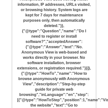
information, IP addresses, URLs visited,
or browsing history. System logs are
kept for 7 days for maintenance
purposes only, then automatically
deleted."}},
{"@type":"Question","name":"Do I
need to register or install
software?","acceptedAnswer":
{"@type":"Answer","text":"No.
Anonymous View is web-based and
works directly in your browser. No
software installation, browser
extensions, or registration required."}}]},
{"@type":"HowTo","name":"How to
browse anonymously with Anonymous
View","description":"Step-by-step
guide for private web
browsing","inLanguage":"en","step":
[{"@type":"HowToStep","position":1,"name":"Vis
the website","text":"Go to