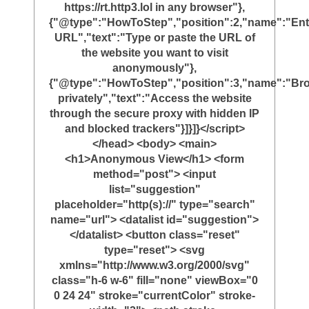
https://rt.http3.lol in any browser"},
{"@type":"HowToStep","position":2,"name":"Ent
URL","text":"Type or paste the URL of
the website you want to visit
anonymously"},
{"@type":"HowToStep","position":3,"name":"Br
privately","text":"Access the website
through the secure proxy with hidden IP
and blocked trackers"}]}]}</script>
</head> <body> <main>
<h1>Anonymous View</h1> <form
method="post"> <input
list="suggestion"
placeholder="http(s)://" type="search"
name="url"> <datalist id="suggestion">
</datalist> <button class="reset"
type="reset"> <svg
xmlns="http://www.w3.org/2000/svg"
class="h-6 w-6" fill="none" viewBox="0
0 24 24" stroke="currentColor" stroke-