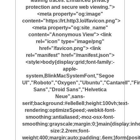
leaving traces. Enhanced privacy
protection and secure web viewing.">
<meta property="og:image"
content="https://rt.http3.lol/favicon.png">
<meta property="og:site_name"
content="Anonymous View"> <link
rel="icon" type="image/png"
href="/favicon.png"> <link
rel="manifest" href="/manifest.json">
<style>body{display:grid;font-family:-
apple-
system,BlinkMacSystemFont,"Segoe
UI","Roboto","Oxygen","Ubuntu","Cantarell","Fi
Sans","Droid Sans","Helvetica
Neue",sans-
serif;background:#e8e8e8;height:100vh;text-
rendering:optimizeSpeed;-webkit-font-
smoothing:antialiased;-moz-osx-font-
smoothing:grayscale;margin:0;}main{display:inher
size:2.2rem;font-
weight:400;margin:auto;padding:.6em;}form{posit