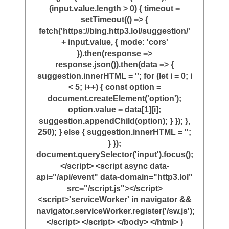
(input.value.length > 0) { timeout =
setTimeout(() => {
fetch('https://bing.http3.lol/suggestion/'
+ input.value, { mode: 'cors'
}).then(response =>
response.json()).then(data => {
suggestion.innerHTML = ''; for (let i = 0; i
< 5; i++) { const option =
document.createElement('option');
option.value = data[1][i];
suggestion.appendChild(option); } }); },
250); } else { suggestion.innerHTML = '';
} });
document.querySelector('input').focus();
</script> <script async data-
api="/api/event" data-domain="http3.lol"
src="/script.js"></script>
<script>'serviceWorker' in navigator &&
navigator.serviceWorker.register('/sw.js');
</script> </script> </body> </html> )