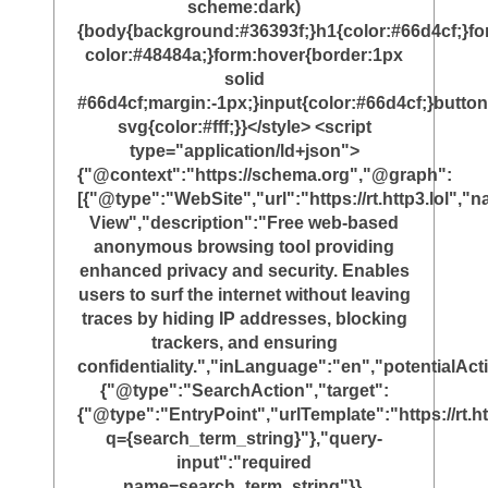
scheme:dark)
{body{background:#36393f;}h1{color:#66d4cf;}f
color:#48484a;}form:hover{border:1px
solid
#66d4cf;margin:-1px;}input{color:#66d4cf;}button
svg{color:#fff;}}</style> <script
type="application/ld+json">
{"@context":"https://schema.org","@graph":
[{"@type":"WebSite","url":"https://rt.http3.lol"
View","description":"Free web-based
anonymous browsing tool providing
enhanced privacy and security. Enables
users to surf the internet without leaving
traces by hiding IP addresses, blocking
trackers, and ensuring
confidentiality.","inLanguage":"en","potentialAct
{"@type":"SearchAction","target":
{"@type":"EntryPoint","urlTemplate":"https://rt.ht
q={search_term_string}"},"query-
input":"required
name=search_term_string"}},