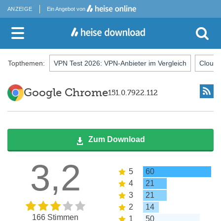
ANZEIGE
Ein Angebot von
Topthemen:
VPN Test 2026: VPN-Anbieter im Vergleich
Cloud-
Google Chrome
151.0.7922.112
Zum Download
3,2
5
60
4
21
3
21
2
14
166 Stimmen
1
50