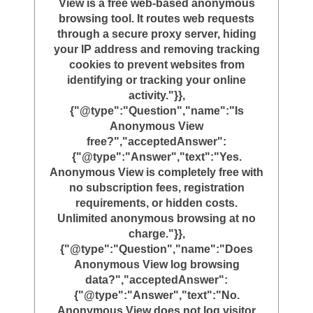
View is a free web-based anonymous
browsing tool. It routes web requests
through a secure proxy server, hiding
your IP address and removing tracking
cookies to prevent websites from
identifying or tracking your online
activity."}},
{"@type":"Question","name":"Is
Anonymous View
free?","acceptedAnswer":
{"@type":"Answer","text":"Yes.
Anonymous View is completely free with
no subscription fees, registration
requirements, or hidden costs.
Unlimited anonymous browsing at no
charge."}},
{"@type":"Question","name":"Does
Anonymous View log browsing
data?","acceptedAnswer":
{"@type":"Answer","text":"No.
Anonymous View does not log visitor