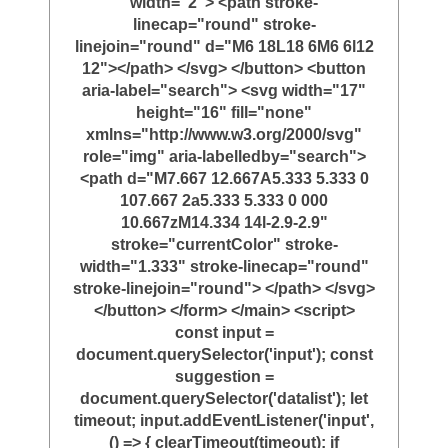
width="2"> <path stroke-
linecap="round" stroke-
linejoin="round" d="M6 18L18 6M6 6l12
12"></path> </svg> </button> <button
aria-label="search"> <svg width="17"
height="16" fill="none"
xmlns="http://www.w3.org/2000/svg"
role="img" aria-labelledby="search">
<path d="M7.667 12.667A5.333 5.333 0
107.667 2a5.333 5.333 0 000
10.667zM14.334 14l-2.9-2.9"
stroke="currentColor" stroke-
width="1.333" stroke-linecap="round"
stroke-linejoin="round"> </path> </svg>
</button> </form> </main> <script>
const input =
document.querySelector('input'); const
suggestion =
document.querySelector('datalist'); let
timeout; input.addEventListener('input',
() => { clearTimeout(timeout); if