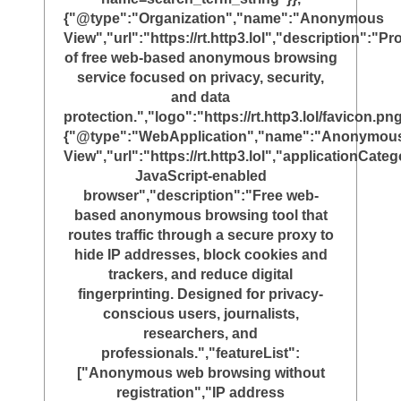
{"@type":"Organization","name":"Anonymous
View","url":"https://rt.http3.lol","description":"Pr
of free web-based anonymous browsing
service focused on privacy, security,
and data
protection.","logo":"https://rt.http3.lol/favicon.png
{"@type":"WebApplication","name":"Anonymou
View","url":"https://rt.http3.lol","applicationC
JavaScript-enabled
browser","description":"Free web-
based anonymous browsing tool that
routes traffic through a secure proxy to
hide IP addresses, block cookies and
trackers, and reduce digital
fingerprinting. Designed for privacy-
conscious users, journalists,
researchers, and
professionals.","featureList":
["Anonymous web browsing without
registration","IP address