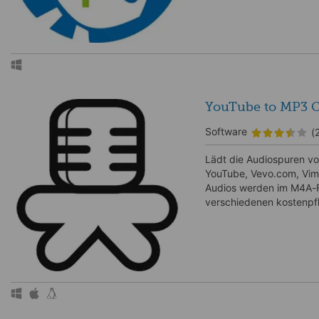
YouTube to MP3 
Software
(
Lädt die Audiospuren von
YouTube, Vevo.com, Vim
Audios werden im M4A-F
verschiedenen kostenpf