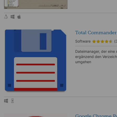
Total Commander
Software
(
Dateimanager, der eine A
ergänzend den Verzeichn
umgehen
Google Chrome P