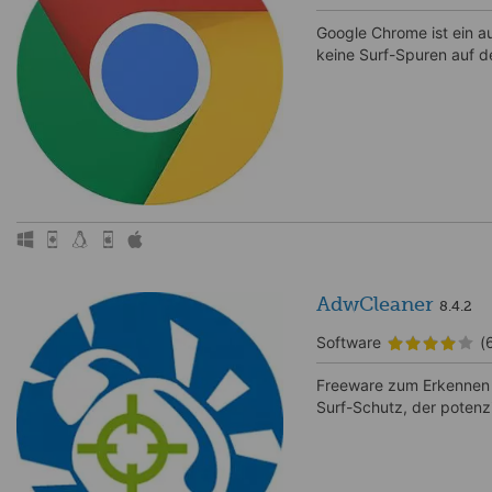
Google Chrome ist ein a
keine Surf-Spuren auf d
AdwCleaner
8.4.2
Software
(
Freeware zum Erkennen u
Surf-Schutz, der potenzi