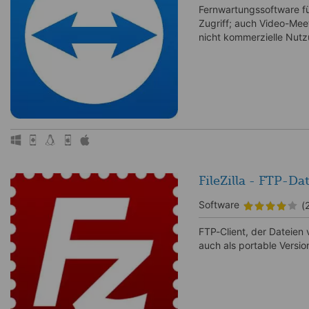
Fernwartungssoftware f
Zugriff; auch Video-Meet
nicht kommerzielle Nutz
FileZilla - FTP-D
Software
(
FTP-Client, der Dateien
auch als portable Versio