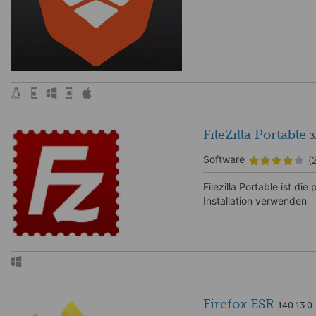
FileZilla Portable
3
Software
(
Filezilla Portable ist di
Installation verwenden
Firefox ESR
140.13.0