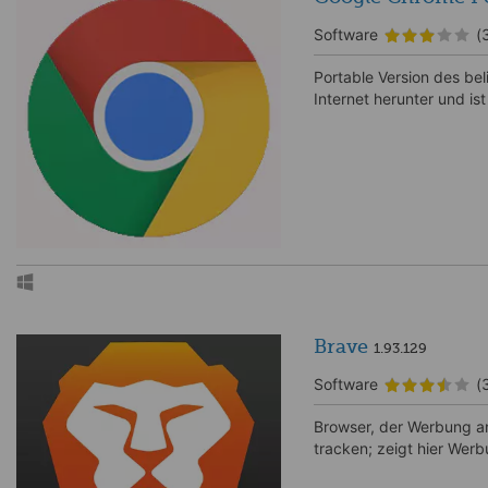
Software
(
Portable Version des be
Internet herunter und ist
Brave
1.93.129
Software
(
Browser, der Werbung anh
tracken; zeigt hier Wer