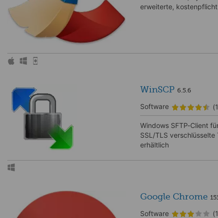
erweiterte, kostenpflicht
WinSCP
6.5.6
Software
(
Windows SFTP-Client für
SSL/TLS verschlüsselte 
erhältlich
Google Chrome
15
Software
(