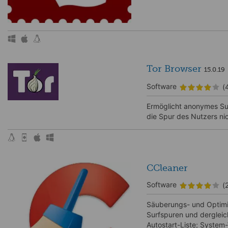
Tor Browser
15.0.19
Software
(
Ermöglicht anonymes Sur
die Spur des Nutzers ni
CCleaner
Software
(
Säuberungs- und Optimier
Surfspuren und dergleic
Autostart-Liste; System-