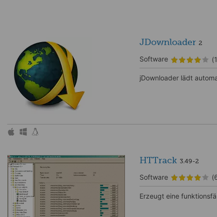
JDownloader
2
Software
(
jDownloader lädt automat
HTTrack
3.49-2
Software
(
Erzeugt eine funktionsfä