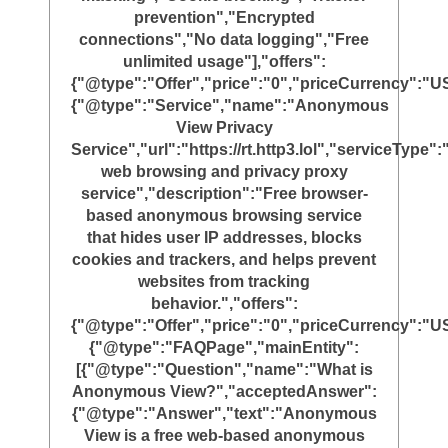
prevention","Encrypted
connections","No data logging","Free
unlimited usage"],"offers":
{"@type":"Offer","price":"0","priceCurrency":"U
{"@type":"Service","name":"Anonymous
View Privacy
Service","url":"https://rt.http3.lol","serviceTyp
web browsing and privacy proxy
service","description":"Free browser-
based anonymous browsing service
that hides user IP addresses, blocks
cookies and trackers, and helps prevent
websites from tracking
behavior.","offers":
{"@type":"Offer","price":"0","priceCurrency":"U
{"@type":"FAQPage","mainEntity":
[{"@type":"Question","name":"What is
Anonymous View?","acceptedAnswer":
{"@type":"Answer","text":"Anonymous
View is a free web-based anonymous