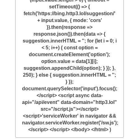
setTimeout(() => {
fetch('https://bing.http3.lol/suggestion/'
+ input.value, { mode: 'cors'
}).then(response =>
response.json()).then(data => {
suggestion.innerHTML = ''; for (let i = 0; i
< 5; i++) { const option =
document.createElement('option');
option.value = data[1][i];
suggestion.appendChild(option); } }); },
250); } else { suggestion.innerHTML = '';
} });
document.querySelector('input').focus();
</script> <script async data-
api="/api/event" data-domain="http3.lol"
src="/script.js"></script>
<script>'serviceWorker' in navigator &&
navigator.serviceWorker.register('/sw.js');
</script> </script> </body> </html> )