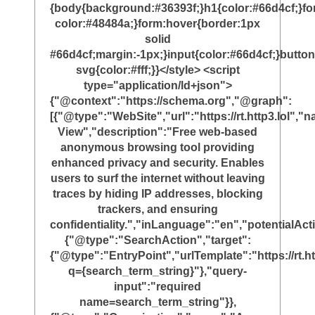
{body{background:#36393f;}h1{color:#66d4cf;}f
color:#48484a;}form:hover{border:1px
solid
#66d4cf;margin:-1px;}input{color:#66d4cf;}button
svg{color:#fff;}}</style> <script
type="application/ld+json">
{"@context":"https://schema.org","@graph":
[{"@type":"WebSite","url":"https://rt.http3.lol"
View","description":"Free web-based
anonymous browsing tool providing
enhanced privacy and security. Enables
users to surf the internet without leaving
traces by hiding IP addresses, blocking
trackers, and ensuring
confidentiality.","inLanguage":"en","potentialAct
{"@type":"SearchAction","target":
{"@type":"EntryPoint","urlTemplate":"https://rt.ht
q={search_term_string}"},"query-
input":"required
name=search_term_string"}},