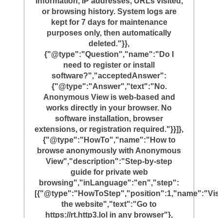
information, IP addresses, URLs visited,
or browsing history. System logs are
kept for 7 days for maintenance
purposes only, then automatically
deleted."}},
{"@type":"Question","name":"Do I
need to register or install
software?","acceptedAnswer":
{"@type":"Answer","text":"No.
Anonymous View is web-based and
works directly in your browser. No
software installation, browser
extensions, or registration required."}}]},
{"@type":"HowTo","name":"How to
browse anonymously with Anonymous
View","description":"Step-by-step
guide for private web
browsing","inLanguage":"en","step":
[{"@type":"HowToStep","position":1,"name":"Vis
the website","text":"Go to
https://rt.http3.lol in any browser"},