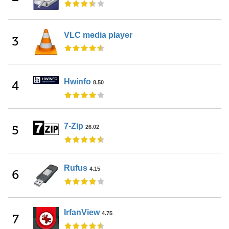
VLC media player
3
Hwinfo
4
8.50
7-Zip
5
26.02
Rufus
4.15
6
IrfanView
4.75
7