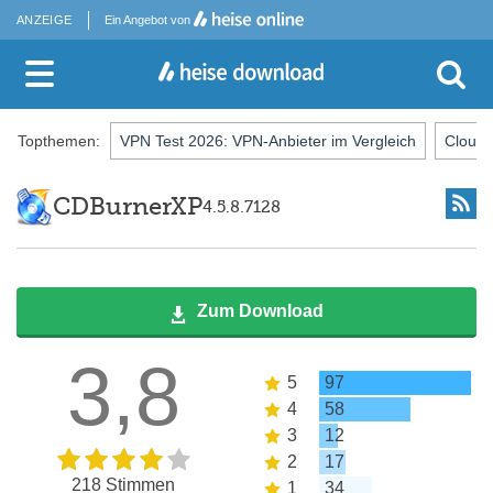
ANZEIGE
Ein Angebot von
Topthemen:
VPN Test 2026: VPN-Anbieter im Vergleich
Cloud-
CDBurnerXP
4.5.8.7128
Zum Download
3,8
5
97
4
58
3
12
2
17
218 Stimmen
1
34