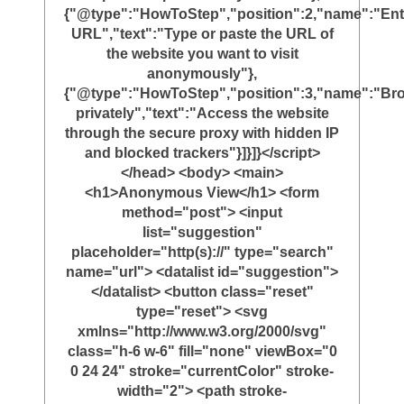
{"@type":"HowToStep","position":2,"name":"Ent
URL","text":"Type or paste the URL of
the website you want to visit
anonymously"},
{"@type":"HowToStep","position":3,"name":"Br
privately","text":"Access the website
through the secure proxy with hidden IP
and blocked trackers"}]}]}</script>
</head> <body> <main>
<h1>Anonymous View</h1> <form
method="post"> <input
list="suggestion"
placeholder="http(s)://" type="search"
name="url"> <datalist id="suggestion">
</datalist> <button class="reset"
type="reset"> <svg
xmlns="http://www.w3.org/2000/svg"
class="h-6 w-6" fill="none" viewBox="0
0 24 24" stroke="currentColor" stroke-
width="2"> <path stroke-