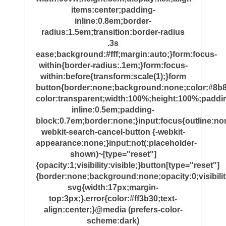
items:center;padding-
inline:0.8em;border-
radius:1.5em;transition:border-radius
.3s
ease;background:#fff;margin:auto;}form:focus-
within{border-radius:.1em;}form:focus-
within:before{transform:scale(1);}form
button{border:none;background:none;color:#8b8
color:transparent;width:100%;height:100%;paddi
inline:0.5em;padding-
block:0.7em;border:none;}input:focus{outline:non
webkit-search-cancel-button {-webkit-
appearance:none;}input:not(:placeholder-
shown)~[type="reset"]
{opacity:1;visibility:visible;}button[type="reset"]
{border:none;background:none;opacity:0;visibili
svg{width:17px;margin-
top:3px;}.error{color:#ff3b30;text-
align:center;}@media (prefers-color-
scheme:dark)