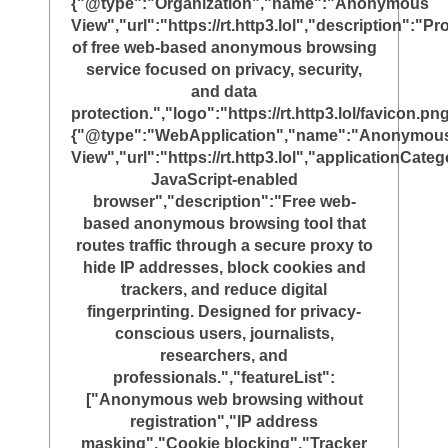
{"@type":"Organization","name":"Anonymous
View","url":"https://rt.http3.lol","description":"Pr
of free web-based anonymous browsing
service focused on privacy, security,
and data
protection.","logo":"https://rt.http3.lol/favicon.png
{"@type":"WebApplication","name":"Anonymou
View","url":"https://rt.http3.lol","applicationC
JavaScript-enabled
browser","description":"Free web-
based anonymous browsing tool that
routes traffic through a secure proxy to
hide IP addresses, block cookies and
trackers, and reduce digital
fingerprinting. Designed for privacy-
conscious users, journalists,
researchers, and
professionals.","featureList":
["Anonymous web browsing without
registration","IP address
masking","Cookie blocking","Tracker