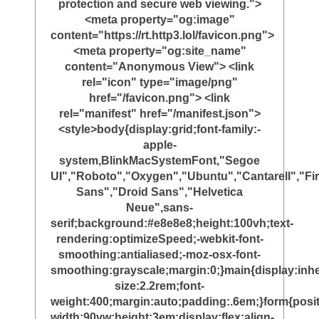
protection and secure web viewing.">
<meta property="og:image"
content="https://rt.http3.lol/favicon.png">
<meta property="og:site_name"
content="Anonymous View"> <link
rel="icon" type="image/png"
href="/favicon.png"> <link
rel="manifest" href="/manifest.json">
<style>body{display:grid;font-family:-
apple-
system,BlinkMacSystemFont,"Segoe
UI","Roboto","Oxygen","Ubuntu","Cantarell","Fi
Sans","Droid Sans","Helvetica
Neue",sans-
serif;background:#e8e8e8;height:100vh;text-
rendering:optimizeSpeed;-webkit-font-
smoothing:antialiased;-moz-osx-font-
smoothing:grayscale;margin:0;}main{display:inher
size:2.2rem;font-
weight:400;margin:auto;padding:.6em;}form{posit
width:90vw;height:3em;display:flex;align-