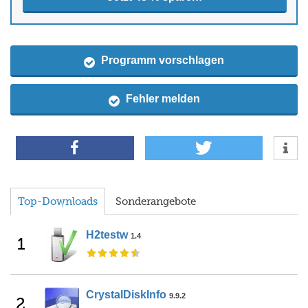
Programm vorschlagen
Fehler melden
Top-Downloads
Sonderangebote
H2testw
1.4
1
CrystalDiskInfo
9.9.2
2