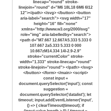
linecap="round" stroke-
linejoin="round" d="M6 18L18 6M6 6l12
12"></path> </svg> </button> <button
aria-label="search"> <svg width="17"
height="16" fill="none"
xmlns="http://www.w3.org/2000/svg"
role="img" aria-labelledby="search">
<path d="M7.667 12.667A5.333 5.333 0
107.667 2a5.333 5.333 0 000
10.667zM14.334 14l-2.9-2.9"
stroke="currentColor" stroke-
width="1.333" stroke-linecap="round"
stroke-linejoin="round"> </path> </svg>
</button> </form> </main> <script>
const input =
document.querySelector('input'); const
suggestion =
document.querySelector('datalist'); let
timeout; input.addEventListener('input',
() => { clearTimeout(timeout); if
(input.value.length > 0) { timeout =