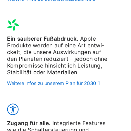
m
p
l
e­
m
e
Ein sauberer Fuß­abdruck.
Apple
n­
Produkte werden auf eine Art ent­wi­
t
ckelt, die unsere Aus­wirkungen auf
den Planeten redu­ziert – jedoch ohne
i
Kom­pro­misse hin­sichtlich Leistung,
e­
Stabilität oder Materialien.
r
u
Weitere Infos zu unserem Plan für 2030
n
g
Zugang für alle.
Integrierte Features
wie die Schalter­steuerung und