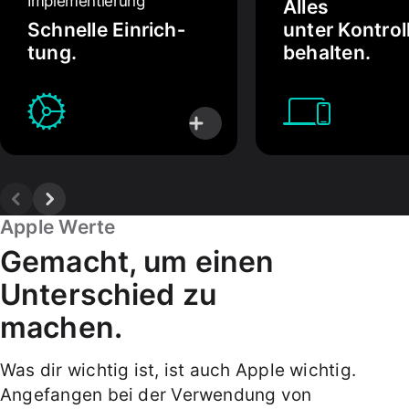
Implementierung
Alles
Schnelle Einrich­
unter Kontrol
tung.
behalten.
W
e
i
t
Apple Werte
e
r
Gemacht, um einen
e
Unterschied zu
I
n
machen.
f
o
Was dir wichtig ist, ist auch Apple wichtig.
s
Ange­fangen bei der Verwen­dung von
,