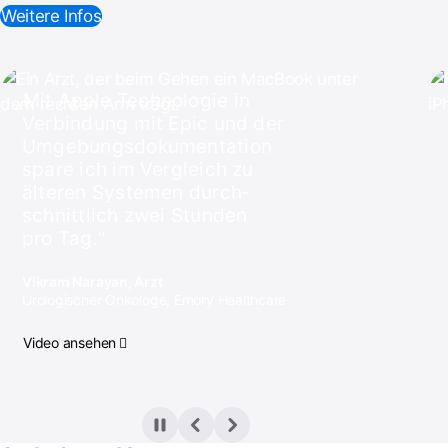
Weitere Infos
Mit Apple Techno­lo­gie in
Verbindung mit Epic und der
Umge­bungs­dokumen­tation
spare ich im Vergleich zu
älteren Systemen durch­
schnitt­lich zwei Stun­den
pro Tag.
Vikram Narayan, Arzt
Urologischer Onkologe, Emory Healthcare
Video an­sehen