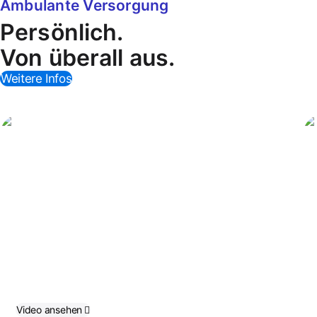
Ambulante Versorgung
Persönlich.
Von überall aus.
Weitere Infos
Wir kön­nen unseren Patien­
t:innen in ihrem eigenen
Zuhause jetzt eine ebenso
hohe Versorgungs­qualität
bieten wie bei einem
stationären Aufenthalt. Das
war zuvor nicht mög­lich.
Dr. Jeff Vergales
University of Virginia Children’s Hospital
Video an­sehen