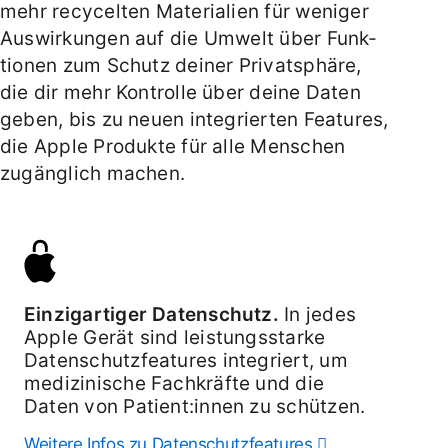
mehr recy­celten Materialien für weniger
V
Aus­wirkungen auf die Umwelt über Funk­
o
tionen zum Schutz deiner Privat­sphäre,
l
die dir mehr Kontrolle über deine Daten
l­
geben, bis zu neuen inte­grierten Features,
a
die Apple Produkte für alle Menschen
u
zugäng­lich machen.
t
o­
m
a
t
i
Einzigartiger Daten­schutz.
In jedes
s
Apple Gerät sind leistungs­starke
c
Daten­schutz­features integriert, um
h
medi­zinische Fach­kräfte und die
e
Daten von Patien­t:innen zu schützen.
I
Weitere Infos zu Daten­schutzfeatures