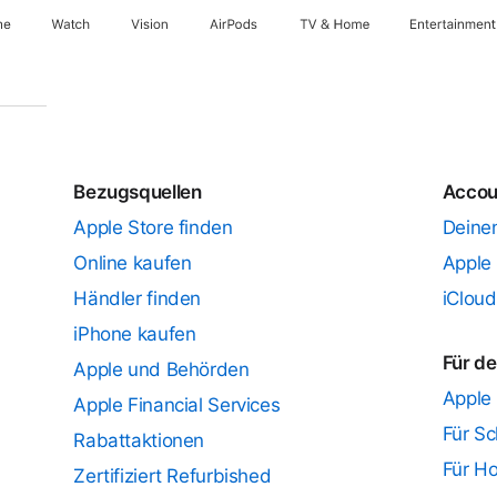
ne
Watch
Vision
AirPods
TV & Home
Entertainment
Bezugsquellen
Accou
Apple Store finden
Deine
Online kaufen
Apple
Händler finden
iClou
iPhone kaufen
Für de
Apple und Behörden
Apple
Apple Financial Services
Für Sc
Rabattaktionen
Für H
Zertifiziert Refurbished