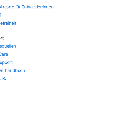
Arcade für Entwickler:innen
?
refreiheit
rt
squellen
Care
upport
zerhandbuch
s Bar