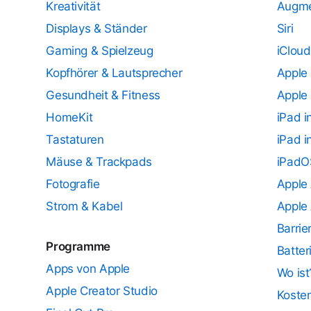
Kreativität
Augme
Displays & Ständer
Siri
Gaming & Spielzeug
iCloud
Kopfhörer & Lautsprecher
Apple
Gesundheit & Fitness
Apple
HomeKit
iPad 
Tastaturen
iPad i
Mäuse & Trackpads
iPadOS
Fotografie
Apple
Strom & Kabel
Apple 
Barrie
Programme
Batter
Apps von Apple
Wo ist
Apple Creator Studio
Koste