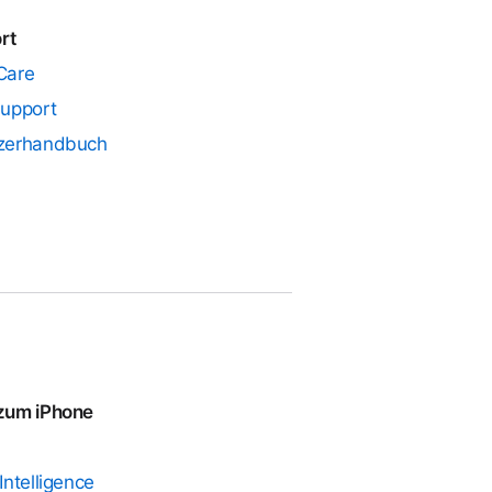
rt
Care
Support
zerhandbuch
zum iPhone
Intelligence