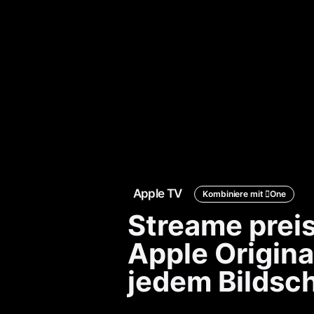
Apple TV
Kombiniere mit
Apple
One
Komb
mit
Streame preis
Appl
Apple Origina
jedem Bild­sc