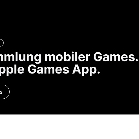
n
Mit
Apple One
mmlung mobiler Games.
kombinieren
Apple Games App.
os