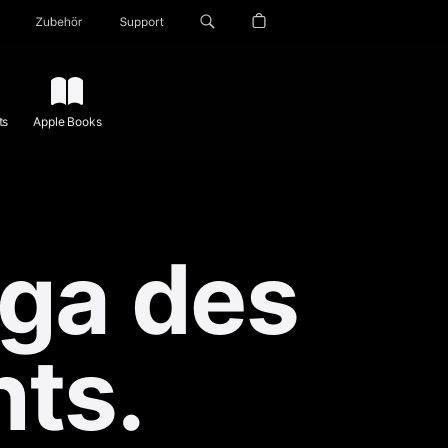
Zubehör
Support
ts
Apple Books
iga des
ts.