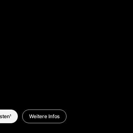
esten
1
Weitere Infos