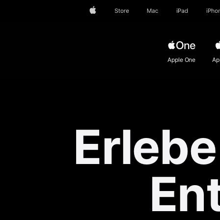
Apple
Store
Mac
iPad
iPho
Apple One
Ap
Erlebe
En