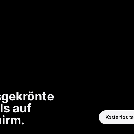
iniere
­gekrönte
e One
ls auf
hirm.
Kostenlos t