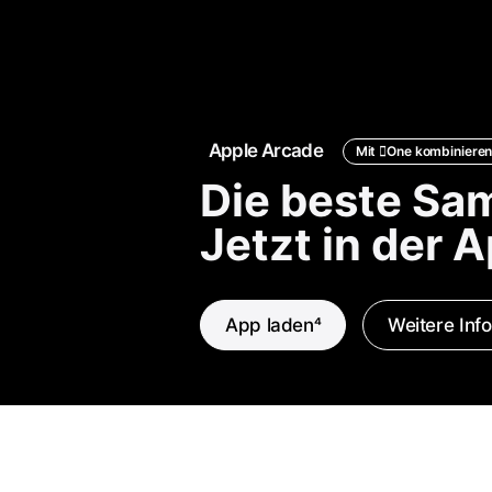
Apple Arcade
Mit
One
kombiniere
Die beste Sa
Jetzt in der 
App laden
4
Weitere Inf