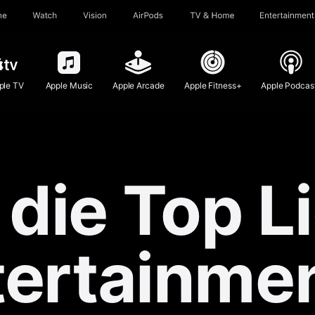
ne
Watch
Vision
AirPods
TV & Home
Entertainment
ple TV
Apple Music
Apple Arcade
Apple Fitness+
Apple Podcas
 die
Top L
tertainmen