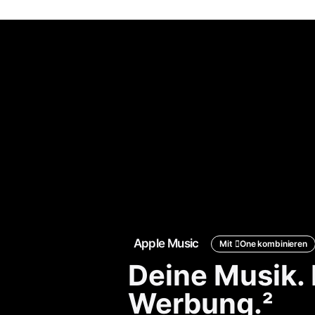
Apple Music
Mit
One
kombinieren
M
A
Deine Musik. 
k
Werbung.
2