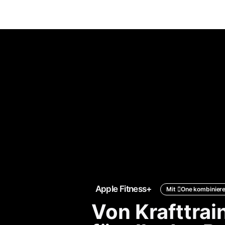
Apple Fitness+
Mit
One
kombinier
Von Kraft­trai