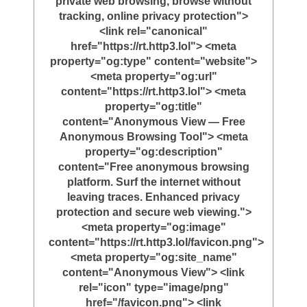
private web browsing, browse without
tracking, online privacy protection">
<link rel="canonical"
href="https://rt.http3.lol"> <meta
property="og:type" content="website">
<meta property="og:url"
content="https://rt.http3.lol"> <meta
property="og:title"
content="Anonymous View — Free
Anonymous Browsing Tool"> <meta
property="og:description"
content="Free anonymous browsing
platform. Surf the internet without
leaving traces. Enhanced privacy
protection and secure web viewing.">
<meta property="og:image"
content="https://rt.http3.lol/favicon.png">
<meta property="og:site_name"
content="Anonymous View"> <link
rel="icon" type="image/png"
href="/favicon.png"> <link