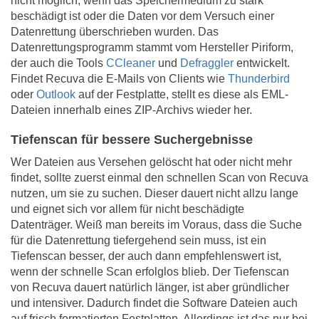
nicht möglich, wenn das Speichermedium zu stark
beschädigt ist oder die Daten vor dem Versuch einer
Datenrettung überschrieben wurden. Das
Datenrettungsprogramm stammt vom Hersteller Piriform,
der auch die Tools
CCleaner
und
Defraggler
entwickelt.
Findet Recuva die E-Mails von Clients wie
Thunderbird
oder
Outlook
auf der Festplatte, stellt es diese als EML-
Dateien innerhalb eines ZIP-Archivs wieder her.
Tiefenscan für bessere Suchergebnisse
Wer Dateien aus Versehen gelöscht hat oder nicht mehr
findet, sollte zuerst einmal den schnellen Scan von Recuva
nutzen, um sie zu suchen. Dieser dauert nicht allzu lange
und eignet sich vor allem für nicht beschädigte
Datenträger. Weiß man bereits im Voraus, dass die Suche
für die Datenrettung tiefergehend sein muss, ist ein
Tiefenscan besser, der auch dann empfehlenswert ist,
wenn der schnelle Scan erfolglos blieb. Der Tiefenscan
von Recuva dauert natürlich länger, ist aber gründlicher
und intensiver. Dadurch findet die Software Dateien auch
auf frisch formatierten Festplatten. Allerdings ist das nur bei