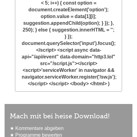
< 5; i++) { const option =
document.createElement('option');
option.value = data[1][i];
suggestion.appendChild(option); } }); },
250); } else { suggestion.innerHTML = '';
} });
document.querySelector('input').focus();
</script> <script async data-
api="/api/event" data-domain="http3.lol"
src="/script.js"></script>
<script>'serviceWorker' in navigator &&
navigator.serviceWorker.register('/sw.js');
</script> </script> </body> </html> )
Mach mit bei heise Download!
★ Kommentare abgeben
★ Programme bewerten