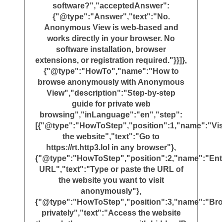
software?","acceptedAnswer":
{"@type":"Answer","text":"No.
Anonymous View is web-based and
works directly in your browser. No
software installation, browser
extensions, or registration required."}}]},
{"@type":"HowTo","name":"How to
browse anonymously with Anonymous
View","description":"Step-by-step
guide for private web
browsing","inLanguage":"en","step":
[{"@type":"HowToStep","position":1,"name":"Vis
the website","text":"Go to
https://rt.http3.lol in any browser"},
{"@type":"HowToStep","position":2,"name":"Ent
URL","text":"Type or paste the URL of
the website you want to visit
anonymously"},
{"@type":"HowToStep","position":3,"name":"Br
privately","text":"Access the website