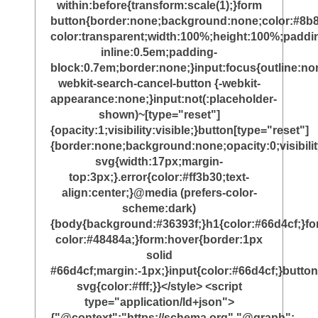
within:before{transform:scale(1);}form
button{border:none;background:none;color:#8b8
color:transparent;width:100%;height:100%;paddi
inline:0.5em;padding-
block:0.7em;border:none;}input:focus{outline:non
webkit-search-cancel-button {-webkit-
appearance:none;}input:not(:placeholder-
shown)~[type="reset"]
{opacity:1;visibility:visible;}button[type="reset"]
{border:none;background:none;opacity:0;visibili
svg{width:17px;margin-
top:3px;}.error{color:#ff3b30;text-
align:center;}@media (prefers-color-
scheme:dark)
{body{background:#36393f;}h1{color:#66d4cf;}f
color:#48484a;}form:hover{border:1px
solid
#66d4cf;margin:-1px;}input{color:#66d4cf;}button
svg{color:#fff;}}</style> <script
type="application/ld+json">
{"@context":"https://schema.org","@graph":