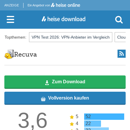
ANZEIGE
Ein Angebot von
Topthemen:
VPN Test 2026: VPN-Anbieter im Vergleich
Cloud-
Recuva
Zum Download
Vollversion kaufen
3,6
5
52
4
22