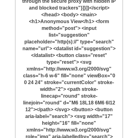
through the secure proxy with hidden IP
and blocked trackers"}]}]}</script>
</head> <body> <main>
<h1>Anonymous View</h1> <form
method="post"> <input
list="suggestion"
placeholder="http(s)://" type="search"
name="url"> <datalist id="suggestion">
</datalist> <button class="reset"
type="reset"> <svg
xmlns="http://www.w3.org/2000/svg"
class="h-6 w-6" fill="none" viewBox="0
0 24 24" stroke="currentColor" stroke-
width="2"> <path stroke-
linecap="round" stroke-
linejoin="round" d="M6 18L18 6M6 6l12
12"></path> </svg> </button> <button
aria-label="search"> <svg width="17"
height="16" fill="none"
xmlns="http://www.w3.org/2000/svg"
role="img" aria-labelledby="search">