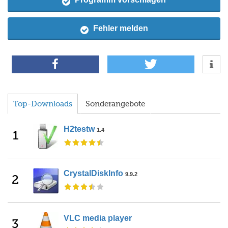
Fehler melden
Top-Downloads
Sonderangebote
H2testw
1.4
1
CrystalDiskInfo
9.9.2
2
VLC media player
3