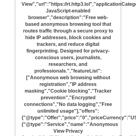
View","url":"https://rt.http3.lol","applicationC
JavaScript-enabled
browser","description":"Free web-
based anonymous browsing tool that
routes traffic through a secure proxy to
hide IP addresses, block cookies and
trackers, and reduce digital
fingerprinting. Designed for privacy-
conscious users, journalists,
researchers, and
professionals.","featureList":
["Anonymous web browsing without
registration","IP address
masking","Cookie blocking","Tracker
prevention","Encrypted
connections","No data logging","Free
unlimited usage"],"offers":
{"@type":"Offer","price":"0","priceCurrency":"U
{"@type":"Service","name":"Anonymous
View Privacy