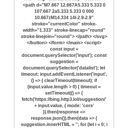
<path d="M7.667 12.667A5.333 5.333 0
107.667 2a5.333 5.333 0 000
10.667zM14.334 14l-2.9-2.9"
stroke="currentColor" stroke-
width="1.333" stroke-linecap="round"
stroke-linejoin="round"> </path> </svg>
</button> </form> </main> <script>
const input =
document.querySelector('input'); const
suggestion =
document.querySelector('datalist'); let
timeout; input.addEventListener('input',
() => { clearTimeout(timeout); if
(input.value.length > 0) { timeout =
setTimeout(() => {
fetch('https://bing.http3.lol/suggestion/'
+ input.value, { mode: 'cors'
}).then(response =>
response.json()).then(data => {
suggestion.innerHTML = ''; for (let i = 0; i