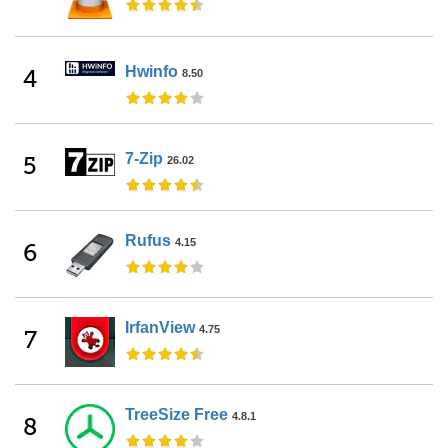
Hwinfo
4
8.50
7-Zip
5
26.02
Rufus
4.15
6
IrfanView
4.75
7
TreeSize Free
4.8.1
8