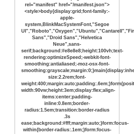
rel="manifest" href="/manifest.json">
<style>body{display:grid;font-family:-
apple-
system,BlinkMacSystemFont,"Segoe
UI","Roboto","Oxygen","Ubuntu","Cantarell","Fi
Sans","Droid Sans","Helvetica
Neue",sans-
serif;background:#e8e8e8;height:100vh;text-
rendering:optimizeSpeed;-webkit-font-
smoothing:antialiased;-moz-osx-font-
smoothing:grayscale;margin:0;}main{display:inher
size:2.2rem;font-
weight:400;margin:auto;padding:.6em;}form{posit
width:90vw;height:3em;display:flex;align-
items:center;padding-
inline:0.8em;border-
radius:1.5em;transition:border-radius
.3s
ease;background:#fff;margin:auto;}form:focus-
within{border-radius:.1em;}form:focus-