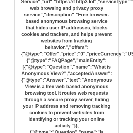
Service","url":"https://rt.http3.lol","serviceTyp
web browsing and privacy proxy
service","description":"Free browser-
based anonymous browsing service
that hides user IP addresses, blocks
cookies and trackers, and helps prevent
websites from tracking
behavior.","offers":
{"@type":"Offer","price":"0","priceCurrency":"U
{"@type":"FAQPage","mainEntity":
[{"@type":"Question","name":"What is
Anonymous View?","acceptedAnswer":
{"@type":"Answer","text":"Anonymous
View is a free web-based anonymous
browsing tool. It routes web requests
through a secure proxy server, hiding
your IP address and removing tracking
cookies to prevent websites from
identifying or tracking your online
activity."}},
{"@type":"Question","name":"Is