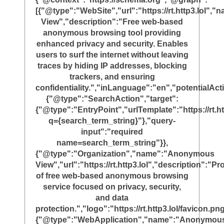
[{"@type":"WebSite","url":"https://rt.http3.lol"
View","description":"Free web-based
anonymous browsing tool providing
enhanced privacy and security. Enables
users to surf the internet without leaving
traces by hiding IP addresses, blocking
trackers, and ensuring
confidentiality.","inLanguage":"en","potentialAct
{"@type":"SearchAction","target":
{"@type":"EntryPoint","urlTemplate":"https://rt.ht
q={search_term_string}"},"query-
input":"required
name=search_term_string"}},
{"@type":"Organization","name":"Anonymous
View","url":"https://rt.http3.lol","description":"Pr
of free web-based anonymous browsing
service focused on privacy, security,
and data
protection.","logo":"https://rt.http3.lol/favicon.png
{"@type":"WebApplication","name":"Anonymou