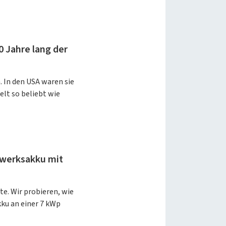
 Jahre lang der
 In den USA waren sie
elt so beliebt wie
twerksakku mit
te. Wir probieren, wie
ku an einer 7 kWp