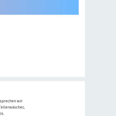
Dunkles
Betriebssystemeinstellu
Helles
Schema
übernehmen
Schema
 sprechen wir
Tellerwäscher,
os.