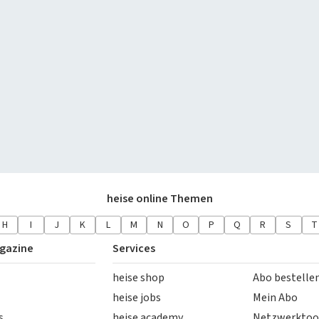
heise online Themen
H
I
J
K
L
M
N
O
P
Q
R
S
T
gazine
Services
heise shop
Abo bestelle
heise jobs
Mein Abo
s
heise academy
Netzwerktoo