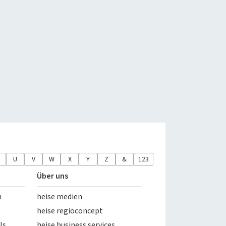
U
V
W
X
Y
Z
&
123
Über uns
n
heise medien
heise regioconcept
ls
heise business services