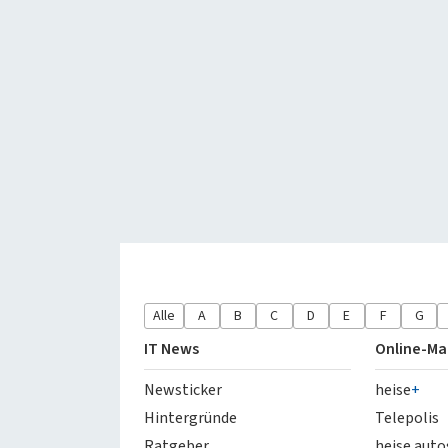
Alle
A
B
C
D
E
F
G
IT News
Online-Ma
Newsticker
heise
+
Hintergründe
Telepolis
Ratgeber
heise auto