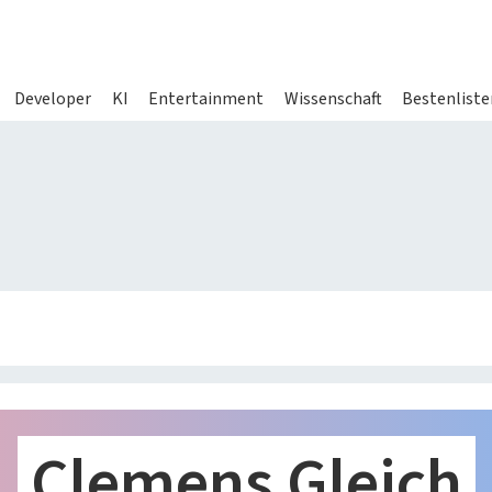
Developer
KI
Entertainment
Wissenschaft
Bestenliste
gazine
Services
heise shop
Abo bestelle
heise jobs
Mein Abo
s
heise academy
Netzwerktoo
en
heise download
iMonitor
s
heise preisvergleich
Loseblattwe
Tarifrechner
Spiele
heise compaliate
Clemens Gleich
Newsletter