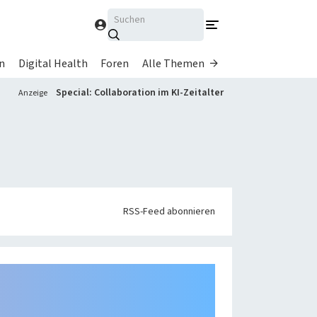
Suchen
n
Digital Health
Foren
Alle Themen
Alle Magazine im Browser
Special: Collaboration im KI-Zeitalter
Anzeige
lesen
Über uns
n
heise medien
heise regioconcept
ls
heise business services
RSS-Feed abonnieren
Sponsoring
rke
Mediadaten
Karriere
Presse
heise-Bot
Push
-Nachrichten