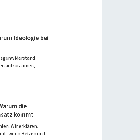
arum Ideologie bei
nlagenwiderstand
hen aufzuräumen,
Warum die
insatz kommt
en. Wir erklären,
mmt, wenn Heizen und