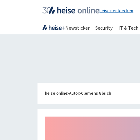
heise+ entdecken
Newsticker
Security
IT & Tech
IT News
Online-Ma
Newsticker
heise
+
Hintergründe
Telepolis
Ratgeber
heise auto
heise online
Autor
Clemens Gleich
Testberichte
bestenlist
Meinungen
tipps+trick
Anzeige
Special: Collaboration im KI-Zeitalter