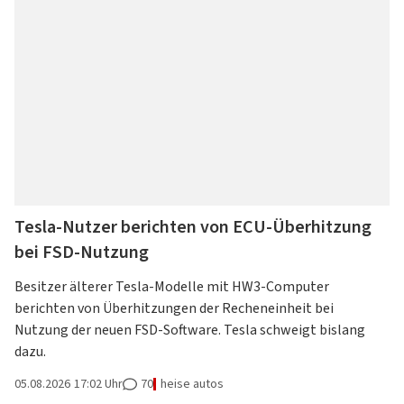
Anzeige
Special: Collaboration im KI-Zeitalter
heise medien
heise jobs
heise autos
Testberichte
Mein Abo
Newsletter
heise-Bot
Push
heise regioconcept
heise academy
bestenlisten
Meinungen
Netzwerktools
heise business services
heise download
tipps+tricks
iMonitor
Dunkles
Betriebssystemeinstellung
Helles
Sponsoring
heise preisvergleich
Schema
übernehmen
Schema
Loseblattwerke
Mediadaten
Tarifrechner
Spiele
Karriere
heise compaliate
Tesla-Nutzer berichten von ECU-Überhitzung
bei FSD-Nutzung
Presse
Besitzer älterer Tesla-Modelle mit HW3-Computer
berichten von Überhitzungen der Recheneinheit bei
Nutzung der neuen FSD-Software. Tesla schweigt bislang
dazu.
05.08.2026
17:02 Uhr
70
heise autos