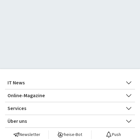
IT News
Newsticker
Online-Magazine
heise
+
Services
Hintergründe
heise shop
Über uns
Telepolis
Ratgeber
Abo bestellen
heise medien
heise jobs
Newsletter
heise-Bot
Push
heise autos
Testberichte
Mein Abo