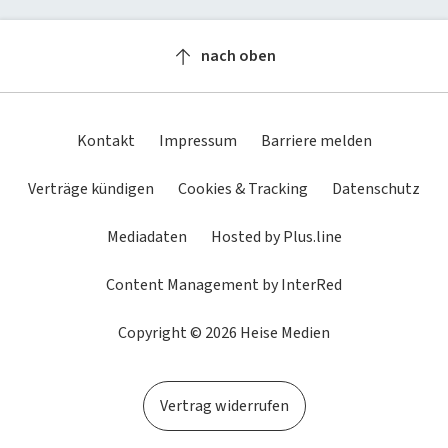
Newsletter
heise-Bot
Push
heise regioconcept
heise academy
bestenlisten
Meinungen
Netzwerktools
nach oben
heise business services
heise download
Dunkles
Betriebssystemeinstellung
Helles
tipps+tricks
iMonitor
Schema
übernehmen
Schema
Sponsoring
heise preisvergleich
Loseblattwerke
Kontakt
Impressum
Barriere melden
Mediadaten
Tarifrechner
Spiele
Verträge kündigen
Cookies & Tracking
Datenschutz
Karriere
heise compaliate
Mediadaten
Hosted by Plus.line
Presse
Content Management by InterRed
Copyright © 2026 Heise Medien
Vertrag widerrufen