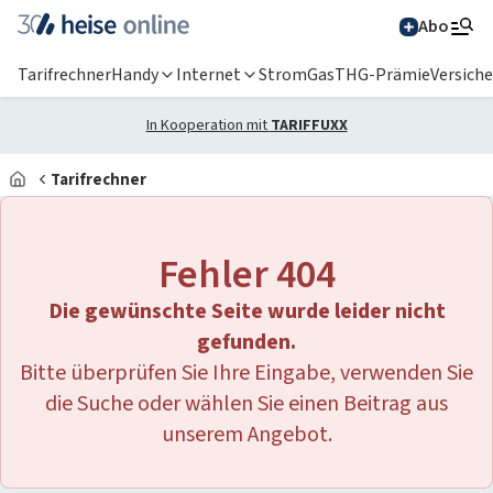
Abo
Tarifrechner
Handy
Internet
Strom
Gas
THG-Prämie
Versich
In Kooperation mit
TARIFFUXX
Tarifrechner
Alle Magazine im
Browser lesen
Fehler 404
IT News
Die gewünschte Seite wurde leider nicht
Newsticker
Online-Magazine
gefunden.
Bitte überprüfen Sie Ihre Eingabe, verwenden Sie
heise
+
Services
Hintergründe
die Suche oder wählen Sie einen Beitrag aus
heise shop
Über uns
Telepolis
Ratgeber
unserem Angebot.
Abo bestellen
Anzeige
Special: Collaboration im KI-Zeitalter
heise medien
heise jobs
heise autos
Testberichte
Mein Abo