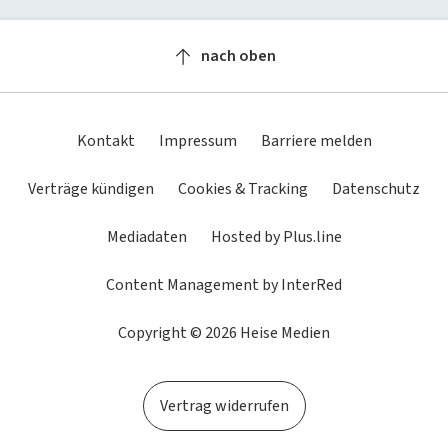
Newsletter
heise-Bot
Push
heise regioconcept
heise academy
bestenlisten
Meinungen
Netzwerktools
nach oben
heise business services
heise download
Dunkles
Betriebssystemeinstellung
Helles
tipps+tricks
iMonitor
Schema
übernehmen
Schema
Sponsoring
heise preisvergleich
Loseblattwerke
Kontakt
Impressum
Barriere melden
Mediadaten
Tarifrechner
Spiele
Verträge kündigen
Cookies & Tracking
Datenschutz
Karriere
heise compaliate
Mediadaten
Hosted by Plus.line
Presse
Content Management by InterRed
Copyright © 2026 Heise Medien
Vertrag widerrufen