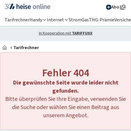
Abo
Tarifrechner
Handy
Internet
Strom
Gas
THG-Prämie
Versich
In Kooperation mit
TARIFFUXX
Tarifrechner
Alle Magazine im
Browser lesen
Fehler 404
IT News
Die gewünschte Seite wurde leider nicht
Newsticker
Online-Magazine
gefunden.
Bitte überprüfen Sie Ihre Eingabe, verwenden Sie
heise
+
Services
Hintergründe
die Suche oder wählen Sie einen Beitrag aus
heise shop
Über uns
Telepolis
Ratgeber
unserem Angebot.
Abo bestellen
Anzeige
Special: Collaboration im KI-Zeitalter
heise medien
heise jobs
heise autos
Testberichte
Mein Abo